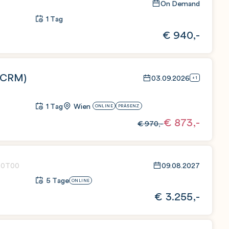
On Demand
1 Tag
€
940,-
s CRM)
03.09.2026
+1
1 Tag
Wien
ONLINE
PRÄSENZ
€
873,-
€
970,-
09.08.2027
00T00
5 Tage
ONLINE
€
3.255,-