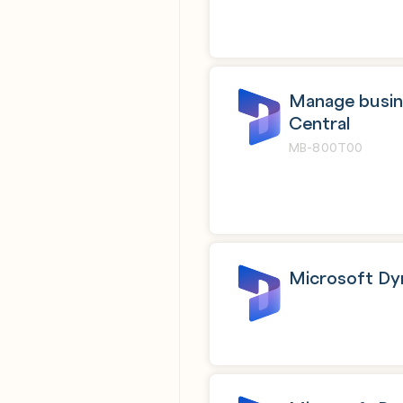
Manage busin
Central
MB-800T00
Microsoft Dy