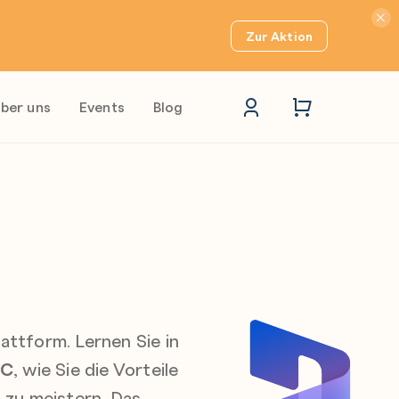
Hinwei
Zur Aktion
ber uns
Events
Blog
lattform. Lernen Sie in
TC
, wie Sie die Vorteile
 zu meistern. Das