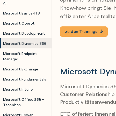
AI
Know-how bringt Sie Ih
Microsoft Basics-ITS
effizienten Arbeitsallta
Microsoft Copilot
zu den Trainings
Microsoft Development
Microsoft Dynamics 365
Microsoft Endpoint
Manager
Microsoft Dyn
Microsoft Exchange
Microsoft Fundamentals
Microsoft Dynamics 36
Microsoft Intune
Customer Relationship
Microsoft Office 365 –
Produktivitätsanwendun
Technisch
ETC offeriert Ihnen re
Microsoft Power