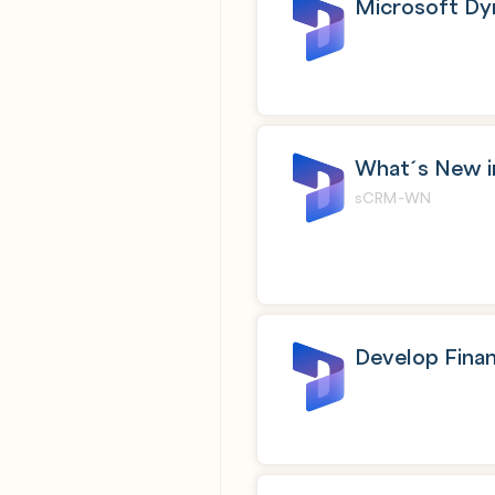
Microsoft Dy
What´s New i
sCRM-WN
Develop Fina