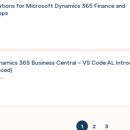
utions for Microsoft Dynamics 365 Finance and
pps
namics 365 Business Central – VS Code AL Intro
nced)
ed
1
2
3