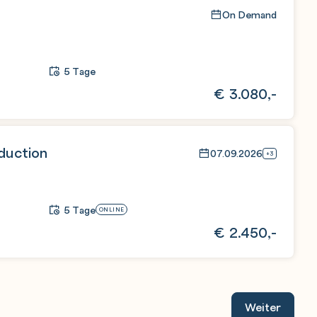
On Demand
5 Tage
€
3.080,-
duction
07.09.2026
+3
5 Tage
ONLINE
€
2.450,-
Weiter