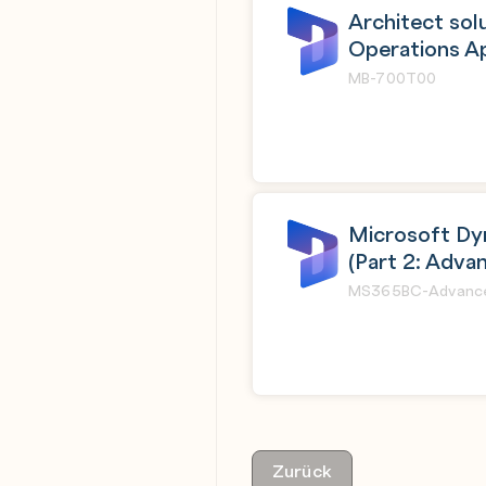
Architect sol
Operations A
MB-700T00
Microsoft Dy
(Part 2: Adva
MS365BC-Advanc
Zurück