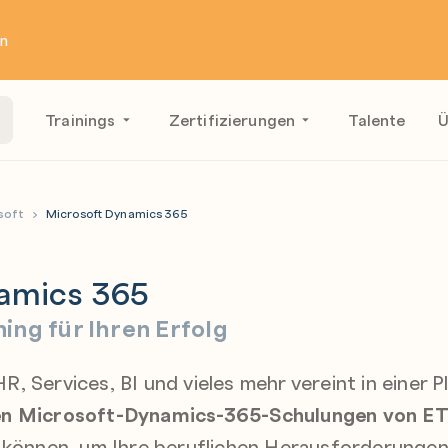
en
Trainings
Zertifizierungen
Talente
Ü
soft
Microsoft Dynamics 365
amics 365
ng für Ihren Erfolg
, Services, BI und vieles mehr vereint in einer P
ten Microsoft-Dynamics-365-Schulungen von E
n können, um Ihre beruflichen Herausforderungen