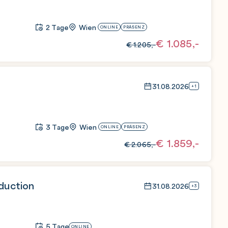
2 Tage
Wien
ONLINE
PRÄSENZ
€
1.085,-
€
1.205,-
31.08.2026
+1
3 Tage
Wien
ONLINE
PRÄSENZ
€
1.859,-
€
2.065,-
duction
31.08.2026
+3
5 Tage
ONLINE