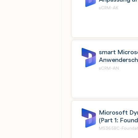
sCRM-AK
smart Micros
Anwenderschul
sCRM-AN
Microsoft Dy
(Part 1: Found
MS365BC-Foundat