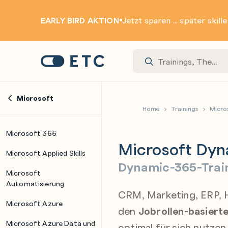
EARLY BIRD AKTION
Jetzt sparen ... später skill
Zur Startseite: ETC
Microsoft
Home
Trainings
Micro
Microsoft 365
Microsoft Dyn
Microsoft Applied Skills
Dynamic-365-Traini
Microsoft
Automatisierung
CRM, Marketing, ERP, HR
Microsoft Azure
den
Jobrollen-basier
Microsoft Azure Data und
optimal für sich nutze