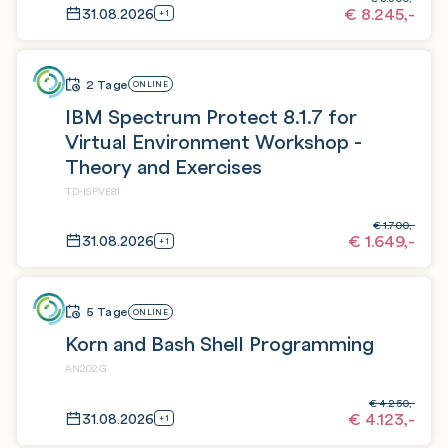
€
8.245,-
31.08.2026
+1
2 Tage
ONLINE
IBM Spectrum Protect 8.1.7 for
Virtual Environment Workshop -
Theory and Exercises
TD-ISPVE81
€
1.700,-
€
1.649,-
31.08.2026
+1
5 Tage
ONLINE
Korn and Bash Shell Programming
AN202G
€
4.250,-
€
4.123,-
31.08.2026
+1