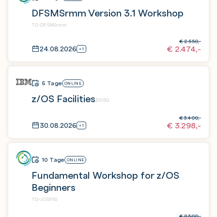
DFSMSrmm Version 3.1 Workshop
TD-DFSMSrmm
€
2.550,-
€
2.474,-
24.08.2026
+1
5 Tage
ONLINE
z/OS Facilities
ES15G
€
3.400,-
€
3.298,-
30.08.2026
+1
10 Tage
ONLINE
Fundamental Workshop for z/OS
Beginners
TD-zOSFSS
€
8.500,-