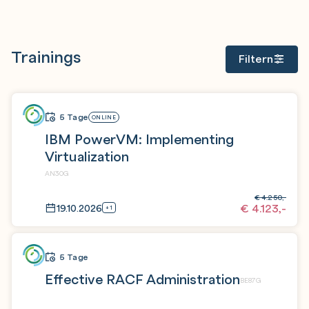
Trainings
Filtern
5 Tage
ONLINE
IBM PowerVM: Implementing
Virtualization
AN30G
€
4.250,-
€
4.123,-
19.10.2026
+1
5 Tage
Effective RACF Administration
BE87G