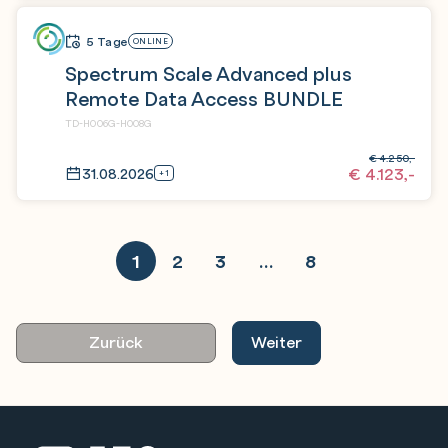
5 Tage
ONLINE
Spectrum Scale Advanced plus
Remote Data Access BUNDLE
TD-H006G-H008G
€
4.250,-
€
4.123,-
31.08.2026
+1
1
2
3
…
8
Zurück
Weiter