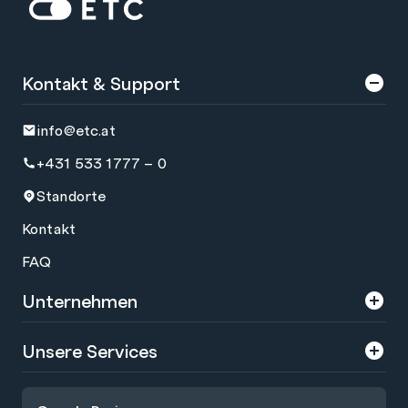
Zur Startseite: ETC
Kontakt & Support
info@etc.at
+431 533 1777 – 0
Standorte
Kontakt
FAQ
Unternehmen
Über uns
Unsere Services
Karriere
Trainings