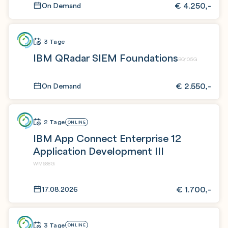
€
4.250,-
On Demand
3 Tage
IBM QRadar SIEM Foundations
BQ105G
€
2.550,-
On Demand
2 Tage
ONLINE
IBM App Connect Enterprise 12
Application Development III
WM688G
€
1.700,-
17.08.2026
3 Tage
ONLINE