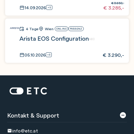
€
3.650,-
€
3.285,-
14.09.2026
+5
4 Tage
Wien
ONLINE
PRÄSENZ
Arista EOS Configuration
AEC
€
3.290,-
05.10.2026
+3
Zur Startseite: ETC
Kontakt & Support
info@etc.at