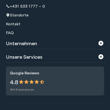
+431 533 1777 – 0
Standorte
Kontakt
FAQ
Unternehmen
Über uns
Unsere Services
Karriere
Trainings
Google Reviews
Presse
Zertifizierungen
4.8
Nachhaltigkeit
Förderungen
184 Rezensionen
Blog
Talentsuche
Newsletter