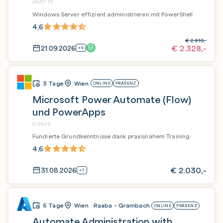
sWAT-PS
Windows Server effizient administrieren mit PowerShell
4,6
€
2.910,-
€
2.328,-
21.09.2026
+9
3 Tage
Wien
ONLINE
PRÄSENZ
Microsoft Power Automate (Flow)
und PowerApps
FLPAPP
Fundierte Grundkenntnisse dank praxisnahem Training
4,6
€
2.030,-
31.08.2026
+7
5 Tage
Wien · Raaba - Grambach
ONLINE
PRÄSENZ
Automate Administration with