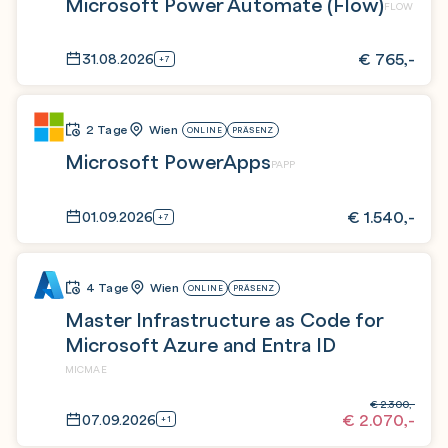
Microsoft Power Automate (Flow)
FLOW
€
765,-
31.08.2026
+7
2 Tage
Wien
ONLINE
PRÄSENZ
Microsoft PowerApps
PAPP
€
1.540,-
01.09.2026
+7
4 Tage
Wien
ONLINE
PRÄSENZ
Master Infrastructure as Code for
Microsoft Azure and Entra ID
MICMAE
€
2.300,-
€
2.070,-
07.09.2026
+1