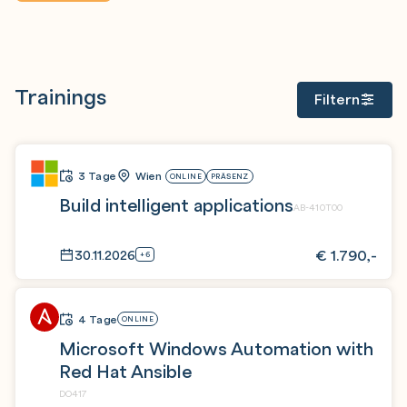
Trainings
Filtern
3 Tage
Wien
ONLINE
PRÄSENZ
Build intelligent applications
AB-410T00
€
1.790,-
30.11.2026
+6
4 Tage
ONLINE
Microsoft Windows Automation with
Red Hat Ansible
DO417