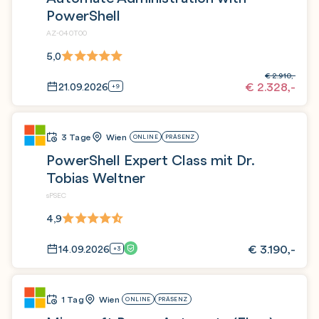
PowerShell
AZ-040T00
5,0
€
2.910,-
€
2.328,-
21.09.2026
+9
3 Tage
Wien
ONLINE
PRÄSENZ
PowerShell Expert Class mit Dr.
Tobias Weltner
sPSEC
4,9
€
3.190,-
14.09.2026
+3
1 Tag
Wien
ONLINE
PRÄSENZ