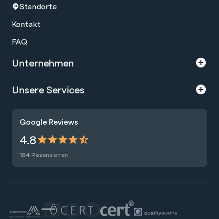
Standorte
Kontakt
FAQ
Unternehmen
Über uns
Unsere Services
Karriere
Trainings
Google Reviews
Presse
Zertifizierungen
4.8
Nachhaltigkeit
Förderungen
184 Rezensionen
Blog
Talentsuche
Newsletter
Raummiete