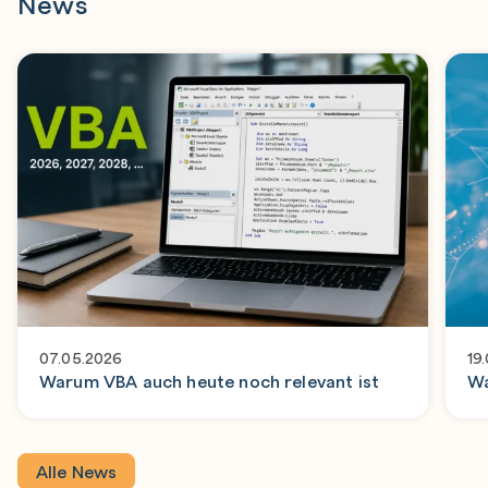
News
07.05.2026
19
Warum VBA auch heute noch relevant ist
Wa
Alle News