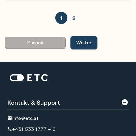
1
2
Zurück
Weiter
Zur Startseite: ETC
Kontakt & Support
info@etc.at
+431 533 1777 – 0