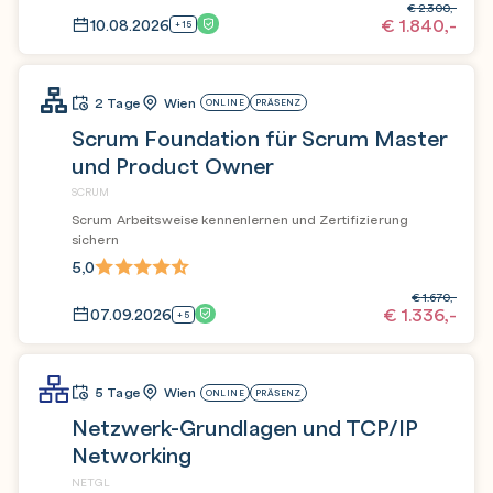
€
2.300,-
€
1.840,-
10.08.2026
+15
2 Tage
Wien
ONLINE
PRÄSENZ
Scrum Foundation für Scrum Master
und Product Owner
SCRUM
Scrum Arbeitsweise kennenlernen und Zertifizierung
sichern
5,0
€
1.670,-
€
1.336,-
07.09.2026
+5
5 Tage
Wien
ONLINE
PRÄSENZ
Netzwerk-Grundlagen und TCP/IP
Networking
NETGL