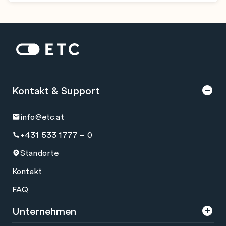
Zur Startseite: ETC
Kontakt & Support
info@etc.at
+431 533 1777 – 0
Standorte
Kontakt
FAQ
Unternehmen