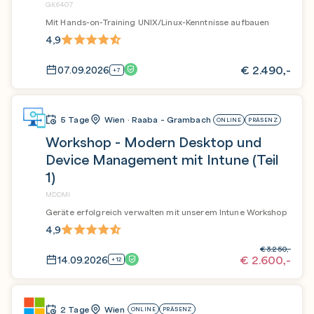
GK6407
Mit Hands-on-Training UNIX/Linux-Kenntnisse aufbauen
4,9
€
2.490,-
07.09.2026
+7
5 Tage
Wien · Raaba - Grambach
ONLINE
PRÄSENZ
Workshop - Modern Desktop und
Device Management mit Intune (Teil
1)
MDDMI
Geräte erfolgreich verwalten mit unserem Intune Workshop
4,9
€
3.250,-
€
2.600,-
14.09.2026
+12
2 Tage
Wien
ONLINE
PRÄSENZ