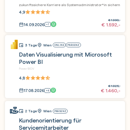
zukunftssichere Karriere als Systemadministrator*in sichern
4,9
€
1.990,-
€
1.592,-
14.09.2026
+7
3 Tage
Wien
ONLINE
PRÄSENZ
Daten Visualisierung mit Microsoft
Power BI
PowerBIDV
4,8
€
1.825,-
€
1.460,-
17.08.2026
+6
2 Tage
Wien
PRÄSENZ
Kundenorientierung für
Servicemitarbeiter