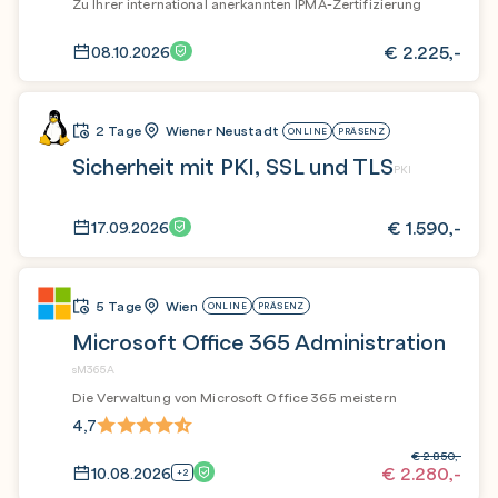
Zu Ihrer international anerkannten IPMA-Zertifizierung
€
2.225,-
08.10.2026
2 Tage
Wiener Neustadt
ONLINE
PRÄSENZ
Sicherheit mit PKI, SSL und TLS
PKI
€
1.590,-
17.09.2026
5 Tage
Wien
ONLINE
PRÄSENZ
Microsoft Office 365 Administration
sM365A
Die Verwaltung von Microsoft Office 365 meistern
4,7
€
2.850,-
€
2.280,-
10.08.2026
+2