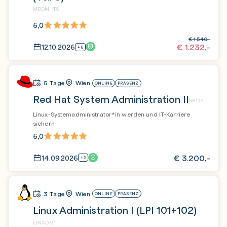
MDDMI-TS
5,0
€
1.540,-
€
1.232,-
12.10.2026
+6
5 Tage
Wien
ONLINE
PRÄSENZ
Red Hat System Administration II
RH134
Linux-Systemadministrator*in werden und IT-Karriere
sichern
5,0
€
3.200,-
14.09.2026
+2
3 Tage
Wien
ONLINE
PRÄSENZ
Linux Administration I (LPI 101+102)
LINADM1