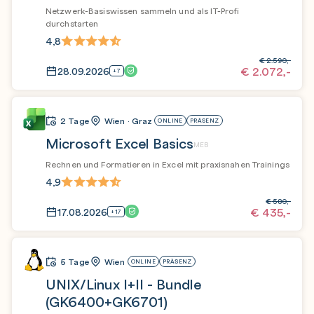
Netzwerk-Basiswissen sammeln und als IT-Profi
durchstarten
4,8
€
2.590,-
€
2.072,-
28.09.2026
+7
2 Tage
Wien · Graz
ONLINE
PRÄSENZ
Microsoft Excel Basics
MEB
Rechnen und Formatieren in Excel mit praxisnahen Trainings
4,9
€
580,-
€
435,-
17.08.2026
+17
5 Tage
Wien
ONLINE
PRÄSENZ
UNIX/Linux I+II - Bundle
(GK6400+GK6701)