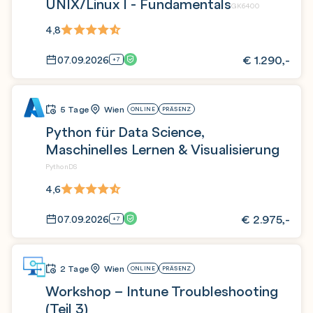
UNIX/Linux I - Fundamentals
GK6400
4,8
€
1.290,-
07.09.2026
+7
5 Tage
Wien
ONLINE
PRÄSENZ
Python für Data Science,
Maschinelles Lernen & Visualisierung
PythonDS
4,6
€
2.975,-
07.09.2026
+7
2 Tage
Wien
ONLINE
PRÄSENZ
Workshop – Intune Troubleshooting
(Teil 3)