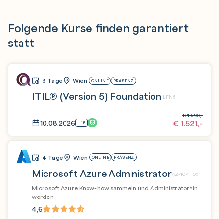
Folgende Kurse finden garantiert
statt
3 Tage
Wien
ONLINE
PRÄSENZ
ITIL® (Version 5) Foundation
ILFN5
€
1.690,-
€
1.521,-
10.08.2026
+15
4 Tage
Wien
ONLINE
PRÄSENZ
Microsoft Azure Administrator
AZ-104T00
Microsoft Azure Know-how sammeln und Administrator*in
werden
4,6