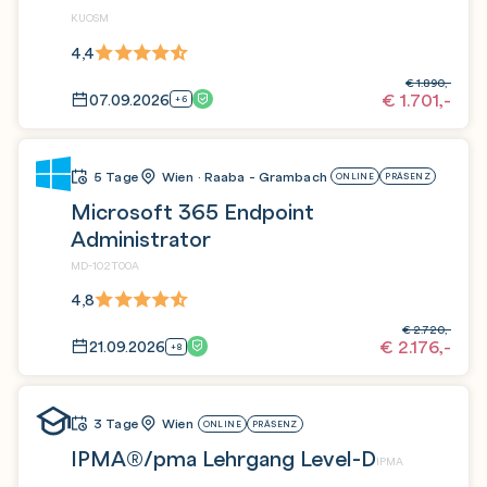
KUOSM
4,4
€
1.890,-
€
1.701,-
07.09.2026
+6
5 Tage
Wien · Raaba - Grambach
ONLINE
PRÄSENZ
Microsoft 365 Endpoint
Administrator
MD-102T00A
4,8
€
2.720,-
€
2.176,-
21.09.2026
+8
3 Tage
Wien
ONLINE
PRÄSENZ
IPMA®/pma Lehrgang Level-D
IPMA