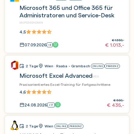
Microsoft 365 und Office 365 für
Administratoren und Service-Desk
MUPS365ADMIN
4,5
€
1.350,-
€
1.013,-
07.09.2026
+8
2 Tage
Wien · Raaba - Grambach
ONLINE
PRÄSENZ
Microsoft Excel Advanced
MEA
Praxisorientiertes Excel-Training für Fortgeschrittene
4,6
€
580,-
€
435,-
24.08.2026
+17
2 Tage
Wien
ONLINE
PRÄSENZ