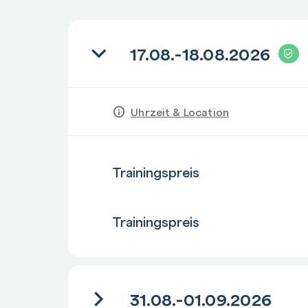
Mit Formeln Berechnungen durchführen
Der Aufbau einer Formel
17.08.-18.08.2026
Formeln eingeben
Verschiedene Bezugsarten nutzen
Bezüge auf andere Tabellenblätter verwend
Uhrzeit & Location
Funktionen nutzen
Der Aufbau einer Funktion
Anzahl
Trainingspreis
Funktionen eingeben
Die Funktionsbibliothek verwenden
Anzahl
Fehlerhafte Funktionen korrigieren
Trainingspreis
Diagramme erstellen
Diagramme in Excel einsetzen
Wichtige Diagrammtypen im Überblick
31.08.-01.09.2026