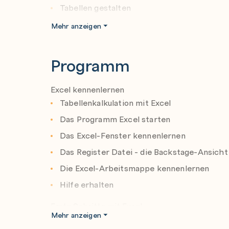
Tabellen gestalten
Die Tabellenstruktur ändern
Mehr anzeigen
Mit Formeln Berechnungen durchführen
Funktionen nutzen
Programm
Diagramme erstellen
Excel kennenlernen
Tabellenblätter drucken
Tabellenkalkulation mit Excel
Tipps und Tricks
Das Programm Excel starten
Das Excel-Fenster kennenlernen
Das Register Datei - die Backstage-Ansicht
Die Excel-Arbeitsmappe kennenlernen
Hilfe erhalten
Erste Schritte mit Excel
Mehr anzeigen
Text und Zahlen eingeben