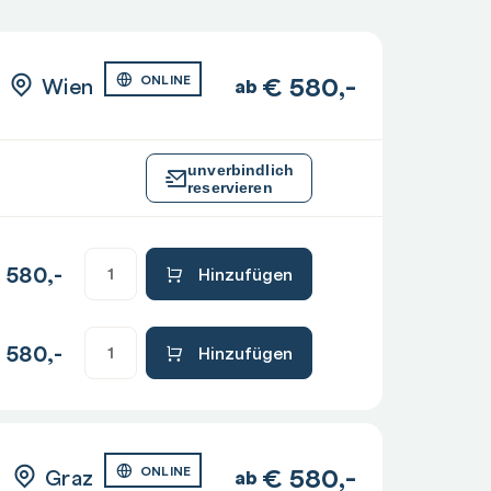
€
580,-
Wien
ONLINE
ab
unverbindlich
reservieren
580,-
Hinzufügen
580,-
Hinzufügen
€
580,-
Graz
ONLINE
ab