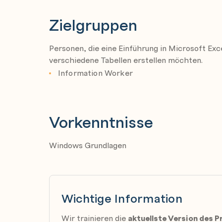
Zellinhalte ändern oder löschen
Zielgruppen
Zellen markieren
Besonderheiten bei der Dateneingabe
Personen, die eine Einführung in Microsoft Exc
Daten schnell mit der Ausfüllfunktion eing
verschiedene Tabellen erstellen möchten.
Summen berechnen
Information Worker
Arbeitsmappen speichern
Arbeitsmappen schließen und Excel beend
Vorkenntnisse
Arbeitsmappen öffnen
Arbeitsmappen neu erstellen
Windows Grundlagen
Mit mehreren Arbeitsmappen arbeiten
Tabellen gestalten
Zellen formatieren
Wichtige Information
Schriftart, -größe und -farbe ändern
Spaltenbreite und Zeilenhöhe ändern
Wir trainieren die
aktuellste Version des