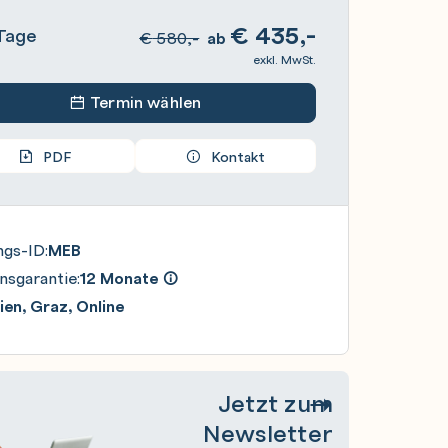
€
435,-
Tage
€
580,-
ab
exkl. MwSt.
Termin wählen
PDF
Kontakt
ngs-ID:
MEB
nsgarantie:
12 Monate
en, Graz, Online
Jetzt zum
Newsletter