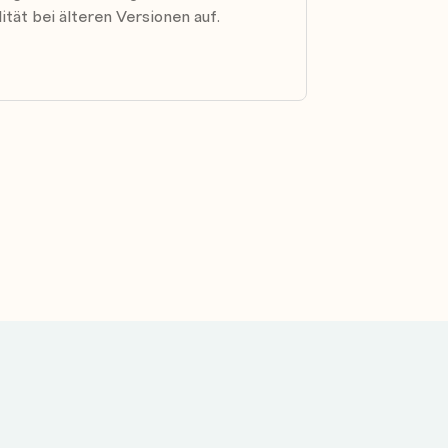
tät bei älteren Versionen auf.
nden
wenden
nablage