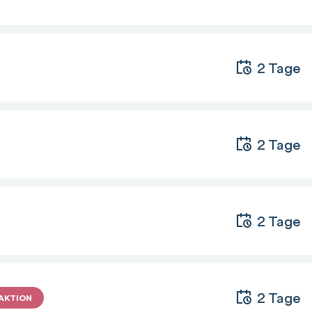
 Diagrammen
n
2 Tage
n
ben
2 Tage
2 Tage
2 Tage
AKTION