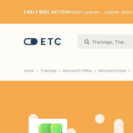
EARLY BIRD AKTION
Jetzt sparen ... später skill
Zur Startseite: ETC
Home
Trainings
Microsoft Office
Microsoft Excel