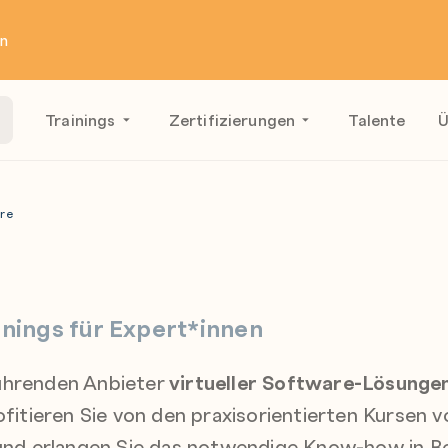
en
Trainings
Zertifizierungen
Talente
Ü
re
inings für Expert*innen
führenden Anbieter
virtueller Software-Lösungen
rofitieren Sie von den praxisorientierten Kursen
d erlangen Sie das notwendige Know-how in B