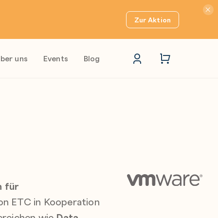
Hinwei
Zur Aktion
ber uns
Events
Blog
 für
 von ETC in Kooperation
ereichen wie
Data