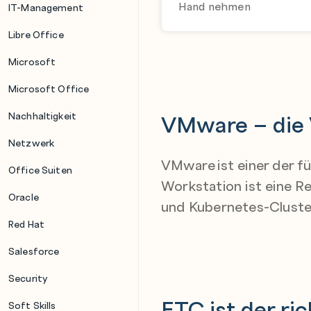
Hand nehmen
IT-Management
Libre Office
Microsoft
Microsoft Office
VMware – die V
Nachhaltigkeit
Netzwerk
VMware ist einer der f
Office Suiten
Workstation ist eine R
Oracle
und
Kubernetes
-Cluste
Red Hat
Salesforce
Security
ETC ist der ri
Soft Skills