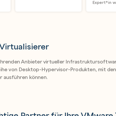
Expert*in 
irtualisierer
ührenden Anbieter virtueller Infrastruktursoft
eihe von Desktop-Hypervisor-Produkten, mit den
r ausführen können.
chtige Partner für Ihre VMware 