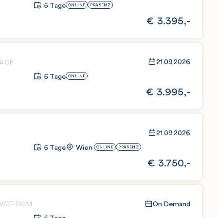
5 Tage
ONLINE
PRÄSENZ
€
3.395,-
21.09.2026
AOP
5 Tage
ONLINE
€
3.995,-
21.09.2026
5 Tage
Wien
ONLINE
PRÄSENZ
€
3.750,-
On Demand
VCF-DCM
5 Tage