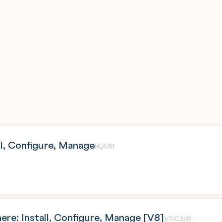
n
ll, Configure, Manage
HDM8
e: Install, Configure, Manage [V8]
VSICM8