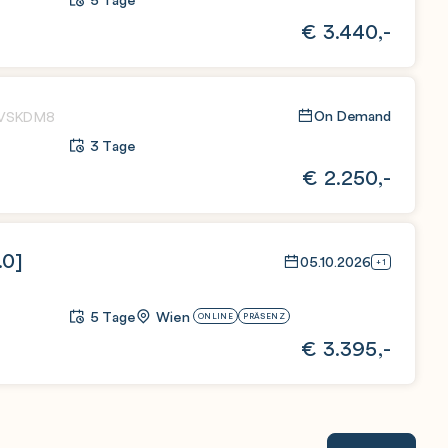
€
3.440,-
On Demand
VSKDM8
3 Tage
€
2.250,-
.0]
05.10.2026
+1
5 Tage
Wien
ONLINE
PRÄSENZ
€
3.395,-