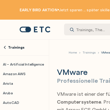
EARLY BIRD AKTION
Jetzt sparen ... später skill
Zur Startseite: ETC
Trainings
Home
Trainings
VMwa
AI – Artificial Intelligence
VMware
Amazon AWS
Professionelle Tra
Arista
VMware ist einer der 
Aruba
Computersysteme
. P
AutoCAD
mit Arrow ECS GmbH un