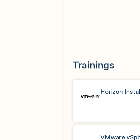
Test Center Wie
Trainings
Horizon Insta
VMware vSpher