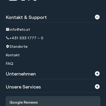
Kontakt & Support
info@etc.at
+431 533 1777 – 0
Standorte
Kontakt
FAQ
Unternehmen
Über uns
Unsere Services
Karriere
Trainings
Google Reviews
Presse