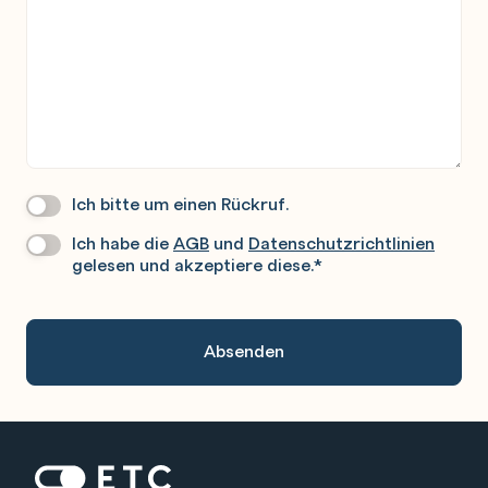
Ich bitte um einen Rückruf.
Wir
Rufen
Ich habe die
AGB
und
Datenschutzrichtlinien
Datenschutz
*
Sie
gelesen und akzeptiere diese.
*
Gerne
An.
Zur Startseite: ETC