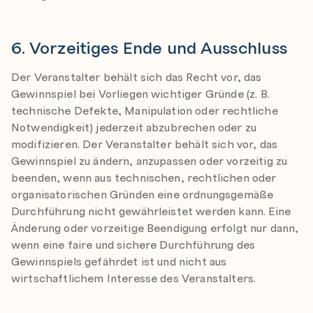
6. Vorzeitiges Ende und Ausschluss
Der Veranstalter behält sich das Recht vor, das
Gewinnspiel bei Vorliegen wichtiger Gründe (z. B.
technische Defekte, Manipulation oder rechtliche
Notwendigkeit) jederzeit abzubrechen oder zu
modifizieren. Der Veranstalter behält sich vor, das
Gewinnspiel zu ändern, anzupassen oder vorzeitig zu
beenden, wenn aus technischen, rechtlichen oder
organisatorischen Gründen eine ordnungsgemäße
Durchführung nicht gewährleistet werden kann. Eine
Änderung oder vorzeitige Beendigung erfolgt nur dann,
wenn eine faire und sichere Durchführung des
Gewinnspiels gefährdet ist und nicht aus
wirtschaftlichem Interesse des Veranstalters.