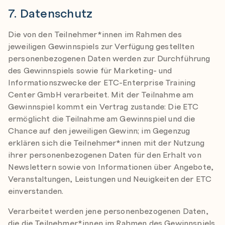
7. Datenschutz
Die von den Teilnehmer*innen im Rahmen des
jeweiligen Gewinnspiels zur Verfügung gestellten
personenbezogenen Daten werden zur Durchführung
des Gewinnspiels sowie für Marketing- und
Informationszwecke der ETC-Enterprise Training
Center GmbH verarbeitet. Mit der Teilnahme am
Gewinnspiel kommt ein Vertrag zustande: Die ETC
ermöglicht die Teilnahme am Gewinnspiel und die
Chance auf den jeweiligen Gewinn; im Gegenzug
erklären sich die Teilnehmer*innen mit der Nutzung
ihrer personenbezogenen Daten für den Erhalt von
Newslettern sowie von Informationen über Angebote,
Veranstaltungen, Leistungen und Neuigkeiten der ETC
einverstanden.
Verarbeitet werden jene personenbezogenen Daten,
die die Teilnehmer*innen im Rahmen des Gewinnspiels