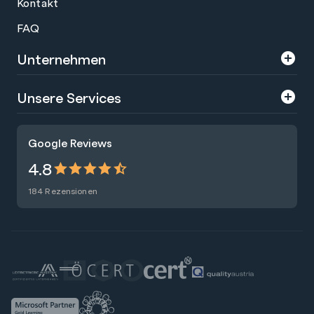
Kontakt
FAQ
Unternehmen
Über uns
Unsere Services
Karriere
Trainings
Google Reviews
Presse
Zertifizierungen
4.8
Nachhaltigkeit
Förderungen
184 Rezensionen
Blog
Talentsuche
Newsletter
Raummiete