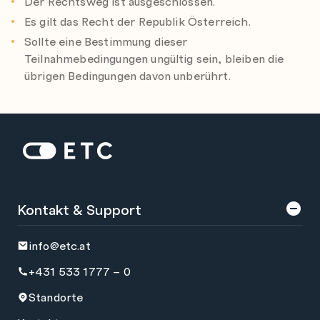
Der Rechtsweg ist ausgeschlossen.
Es gilt das Recht der Republik Österreich.
Sollte eine Bestimmung dieser
Teilnahmebedingungen ungültig sein, bleiben die
übrigen Bedingungen davon unberührt.
Zur Startseite: ETC
Kontakt & Support
info@etc.at
+431 533 1777 – 0
Standorte