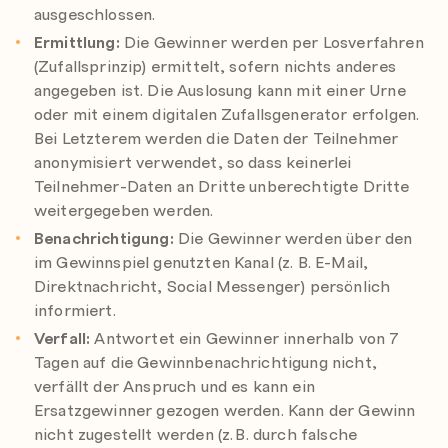
ausgeschlossen.
Ermittlung:
Die Gewinner werden per Losverfahren
(Zufallsprinzip) ermittelt, sofern nichts anderes
angegeben ist. Die Auslosung kann mit einer Urne
oder mit einem digitalen Zufallsgenerator erfolgen.
Bei Letzterem werden die Daten der Teilnehmer
anonymisiert verwendet, so dass keinerlei
Teilnehmer-Daten an Dritte unberechtigte Dritte
weitergegeben werden.
Benachrichtigung:
Die Gewinner werden über den
im Gewinnspiel genutzten Kanal (z. B. E-Mail,
Direktnachricht, Social Messenger) persönlich
informiert.
Verfall:
Antwortet ein Gewinner innerhalb von 7
Tagen auf die Gewinnbenachrichtigung nicht,
verfällt der Anspruch und es kann ein
Ersatzgewinner gezogen werden. Kann der Gewinn
nicht zugestellt werden (z. B. durch falsche