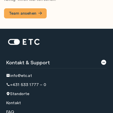
Team ansehen
Zur Startseite: ETC
Kontakt & Support
info@etc.at
+431 533 1777 – 0
Standorte
Kontakt
FAQ