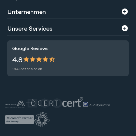
Unternehmen
Über uns
Unsere Services
Karriere
Trainings
Google Reviews
Presse
Zertifizierungen
4.8
Nachhaltigkeit
Förderungen
184 Rezensionen
Blog
Talentsuche
Newsletter
Raummiete