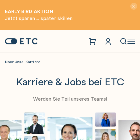
Hinwei
EARLY BIRD AKTION
Jetzt sparen ... später skillen
Zur Startseite: ETC
Naviga
Über Uns
Karriere
Karriere & Jobs bei ETC
Werden Sie Teil unseres Teams!