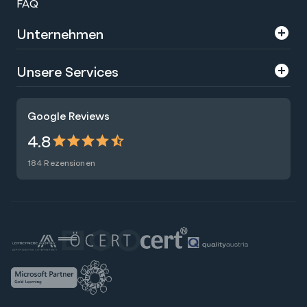
FAQ
Unternehmen
Über uns
Unsere Services
Karriere
Trainings
Google Reviews
Presse
Zertifizierungen
4.8
Nachhaltigkeit
Förderungen
184 Rezensionen
Blog
Talentsuche
Newsletter
Raummiete