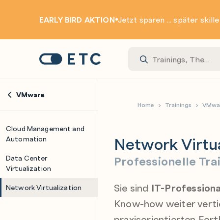
EARLY BIRD AKTION
Jetzt sparen ... später skill
Zur Startseite: ETC
VMware
Home
Trainings
VMwa
Cloud Management and
Network Virtua
Automation
Professionelle Tra
Data Center
Virtualization
Sie sind
IT-Professiona
Network Virtualization
Know-how weiter vertie
praxisorientierten For