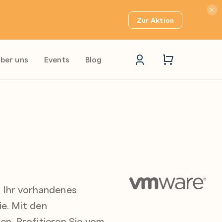
Hinwei
Zur Aktion
ber uns
Events
Blog
 Ihr vorhandenes
e. Mit den
en. Profitieren Sie vom