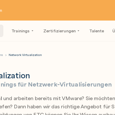
en
Trainings
Zertifizierungen
Talente
Ü
re
Network Virtualization
lization
inings für Netzwerk-Virtualisierungen
l
und arbeiten bereits mit VMware? Sie möchten
fen? Dann haben wir das richtige Angebot für Si
tbildungen von ETC können Sie Ihr Wissen ausbau