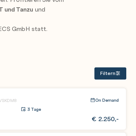
T und Tanzu
und
 ECS GmbH statt.
Filtern
On Demand
VSKDM8
3 Tage
€
2.250,-