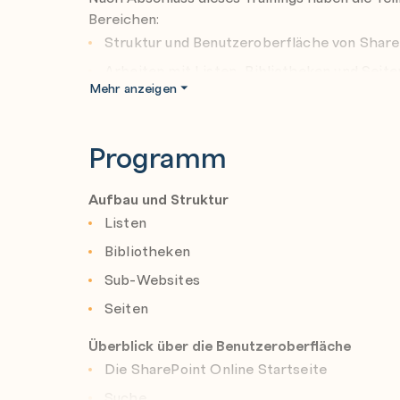
Bereichen:
Struktur und Benutzeroberfläche von Share
Arbeiten mit Listen, Bibliotheken und Seite
Mehr anzeigen
Verwaltung von Websites und Berechtigung
Integration von SharePoint und Teams
Programm
Anpassung der Navigation und Freigabelinks
Erstellen und Anpassen von Listen, Ansicht
Aufbau und Struktur
Nutzung von verwalteten Metadaten und Of
Listen
Einfache Workflows mit Power Automate er
Bibliotheken
Sub-Websites
Seiten
Überblick über die Benutzeroberfläche
Die SharePoint Online Startseite
Suche