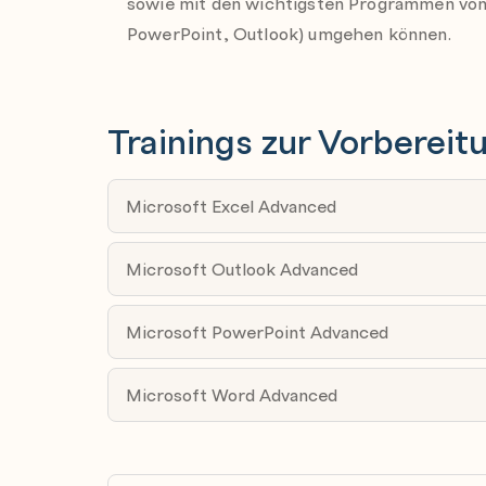
sowie mit den wichtigsten Programmen von 
Einstellungen einer Bibliothek ändern
PowerPoint, Outlook) umgehen können.
Aus- und Einchecken
Besonderheiten der Versionierung und der I
Bibliothek wiederherstellen
Trainings zur Vorbereit
Arbeiten mit Seitenbibliotheken und Seiten
Seite bearbeiten
Microsoft Excel Advanced
Abschnitte bearbeiten
Abschnittlayouts
Microsoft Outlook Advanced
Webparts bearbeiten
Seite veröffentlichen und verbreiten
Microsoft PowerPoint Advanced
Terminplanung
Seitenvorlagen
Microsoft Word Advanced
Verwalten von Websites
Überblick über Microsoft 365 Gruppen