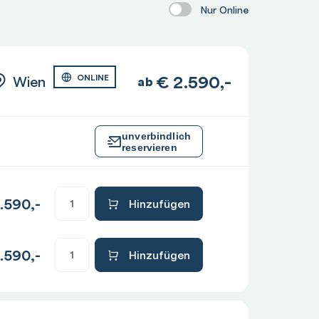
Nur Online
€
2.590,-
Wien
ONLINE
ab
unverbindlich
reservieren
.590,-
Hinzufügen
.590,-
Hinzufügen