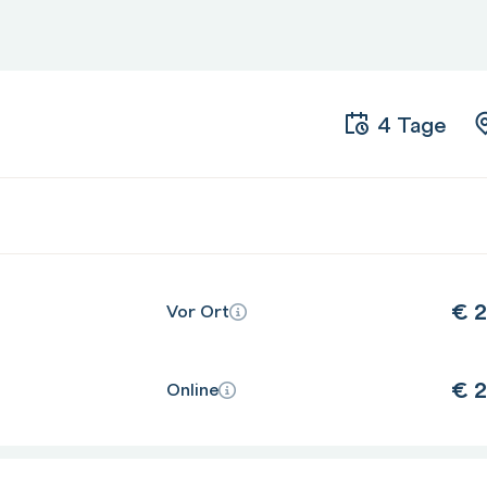
 365 Gruppen
theken, Ordner und Elementen ändern
4 Tage
€
2
Vor Ort
€
2
Online
theken