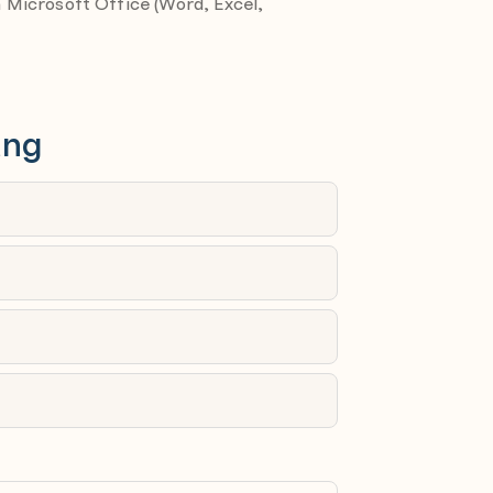
Microsoft Office (Word, Excel,
nhaltsfreigabe in Bibliotheken
ung