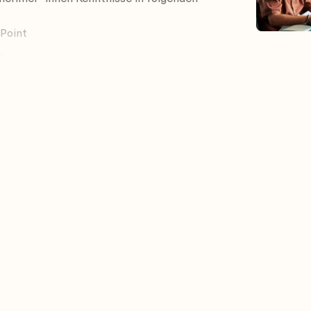
Point
n
en
en und Inhaltstypen
fice-Vorlagen
stellen.