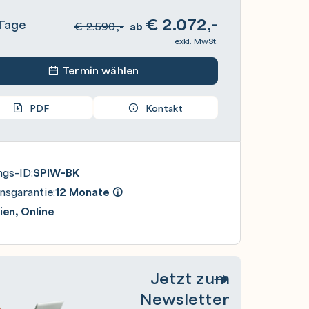
€
2.072,-
Tage
€
2.590,-
ab
exkl. MwSt.
Termin wählen
PDF
Kontakt
ngs-ID:
SPIW-BK
nsgarantie:
12 Monate
en, Online
Jetzt zum
Newsletter