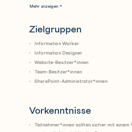
Mehr anzeigen
Arbeiten mit Listen
Verwalten von Elementen
Zielgruppen
Sortieren und Filtern
Ansichten verwenden
Information Worker
Papierkorb
Information Designer
Versionen verwalten
Website-Besitzer*innen
Liste in Excel ausweren
Team-Besitzer*innen
Inhaltsgenehmigung verwenden
SharePoint-Administrator*innen
Benachrichtigungen
Ordner verwenden
Vorkenntnisse
Arbeiten mit Bibliotheken
Dokumente verwalten
Überblick über OneDrive
Teilnehmer*innen sollten sicher mit ein