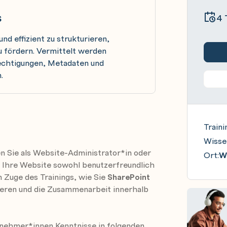
s
4 
nd effizient zu strukturieren,
 fördern. Vermittelt werden
echtigungen, Metadaten und
.
Traini
Wisse
n Sie als Website-Administrator*in oder
Ort:
Wi
nd Ihre Website sowohl benutzerfreundlich
im Zuge des Trainings, wie Sie
SharePoint
ieren und die Zusammenarbeit innerhalb
lnehmer*innen Kenntnisse in folgenden