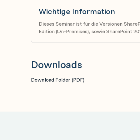
Löschen und Wiederherstellen einer Site
Wichtige Information
Websiteinformationen bearbeiten
Dieses Seminar ist für die Versionen Share
Websitedesign anpassen
Edition (On-Premises), sowie SharePoint 20
Websitevorlagen anwenden
Mehrsprachige Websites
Integration von SharePoint und Teams
Downloads
Navigation anpassen
Download Folder (PDF)
Navigationsleisten
Wiki-Links
Hubs
Benutzergruppenadressierung
Berechtigungen
Strategie