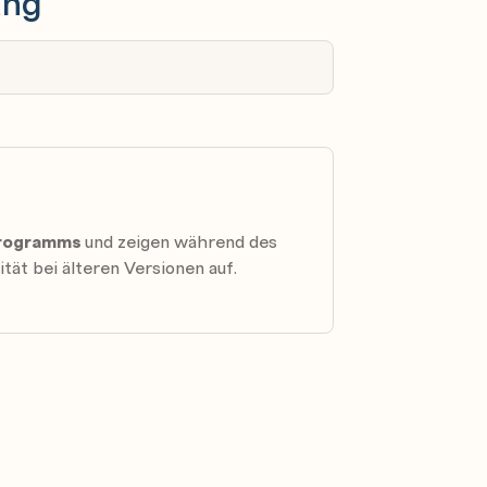
ung
nehmen
 Programms
und zeigen während des
ität bei älteren Versionen auf.