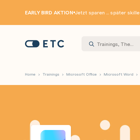
EARLY BIRD AKTION
Jetzt sparen ... später skill
Zur Startseite: ETC
Home
Trainings
Microsoft Office
Microsoft Word