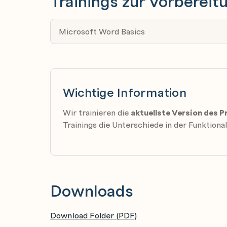
Trainings zur Vorbereit
Indexeinträge einfügen
Index erstellen
Microsoft Word Basics
Plastischer Reader und Zeilenfokus
Grundlagen zu Kopf- und Fußzeilen
Vorgefertigte Kopf- und Fußzeilen einfügen
Wichtige Information
Kopf- und Fußzeilen individuell gestalten
Einstellungen für Kopf- und Fußzeilen vor
Wir trainieren die
aktuellste Version des
Trainings die Unterschiede in der Funktional
Seitenzahlen einfügen
Ein Deckblatt einfügen
Suchen und ersetzen
Lesemodus für lange Dokumente
Downloads
Im Team arbeiten
Verbesserte Kommentarfunktion
Download Folder (PDF)