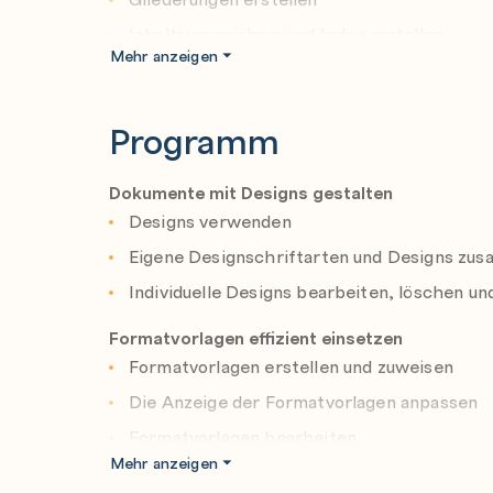
Inhaltsverzeichnis und Index erstellen
Mehr anzeigen
Mehrseitige Dokumente gestalten
Im Team arbeiten
Programm
Excel-Tabellen in Word nutzen
Serienbriefe erstellen
Dokumente mit Designs gestalten
Designs verwenden
Eigene Designschriftarten und Designs zu
Individuelle Designs bearbeiten, löschen u
Formatvorlagen effizient einsetzen
Formatvorlagen erstellen und zuweisen
Die Anzeige der Formatvorlagen anpassen
Formatvorlagen bearbeiten
Mehr anzeigen
Formatvorlagen in anderen Dokumenten un