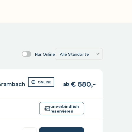
Nur Online
€
580,-
Grambach
ONLINE
ab
unverbindlich
reservieren