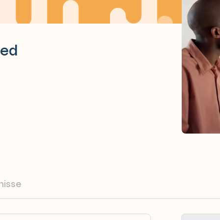
ced
nisse