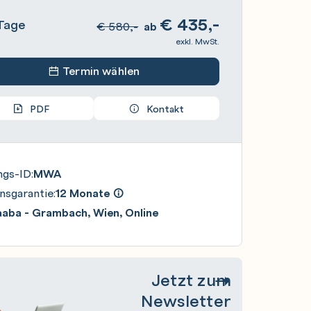
€
435,-
Tage
€
580,-
ab
exkl. MwSt.
Termin wählen
PDF
Kontakt
ngs-ID:
MWA
nsgarantie:
12 Monate
aaba - Grambach, Wien, Online
Jetzt zum
Newsletter