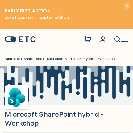
Hinwei
EARLY BIRD AKTION
Jetzt sparen ... später skillen
Zur Startseite: ETC
Naviga
Microsoft SharePoint
Microsoft SharePoint hybrid - Workshop
Microsoft SharePoint hybrid -
Workshop