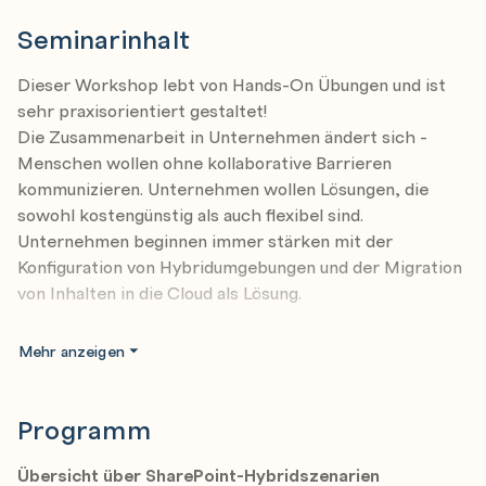
Seminarinhalt
Dieser Workshop lebt von Hands-On Übungen und ist
sehr praxisorientiert gestaltet!
Die Zusammenarbeit in Unternehmen ändert sich -
Menschen wollen ohne kollaborative Barrieren
kommunizieren. Unternehmen wollen Lösungen, die
sowohl kostengünstig als auch flexibel sind.
Unternehmen beginnen immer stärken mit der
Konfiguration von Hybridumgebungen und der Migration
von Inhalten in die Cloud als Lösung.
Dieser Kurs geht dort weiter, wo das Training Microsoft
Mehr anzeigen
SharePoint Infrastructure und Service Applications
aufhört. Sie lernen, wie Sie sich auf eine
Hybridbereitstellung vorbereiten. Anschließend
Programm
erfahren Sie, wie Sie SharePoint-Hybridszenarien
planen und implementieren, die eine nahtlose
Übersicht über SharePoint-Hybridszenarien