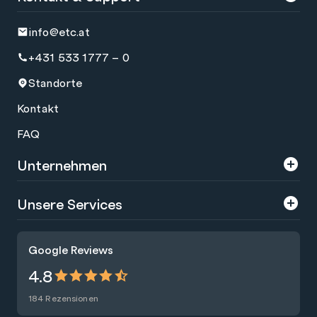
info@etc.at
+431 533 1777 – 0
Standorte
Kontakt
FAQ
Unternehmen
Über uns
Unsere Services
Karriere
Trainings
Google Reviews
Presse
Zertifizierungen
4.8
Nachhaltigkeit
Förderungen
184 Rezensionen
Blog
Talentsuche