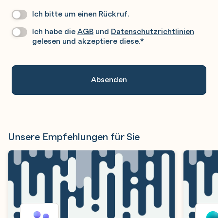
Ich bitte um einen Rückruf.
Wir
Rufen
Ich habe die
AGB
und
Datenschutzrichtlinien
Datenschutz
*
Sie
gelesen und akzeptiere diese.
*
Gerne
An.
Unsere Empfehlungen für Sie