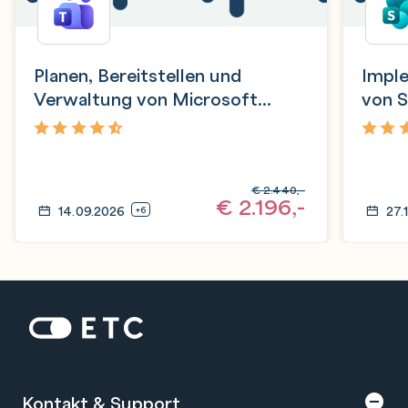
Planen, Bereitstellen und
Impl
Verwaltung von Microsoft
von S
Teams
OneD
4,6
4,7
€
2.440,-
€
2.196,-
14.09.2026
27.
+6
Zur Startseite: ETC
Kontakt & Support