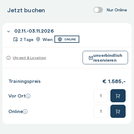
Jetzt buchen
Nur Online
02.11.-03.11.2026
2 Tage
Wien
ONLINE
unverbindlich
Uhrzeit & Location
reservieren
€
1.585,-
Trainingspreis
Anzahl
Vor Ort
Anzahl
Online