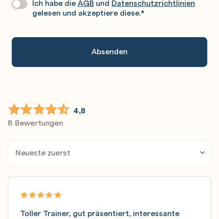
Ich habe die
AGB
und
Datenschutzrichtlinien
Datenschutz
*
Sie
gelesen und akzeptiere diese.
*
Gerne
An.
4,8
8 Bewertungen
Toller Trainer, gut präsentiert, interessante