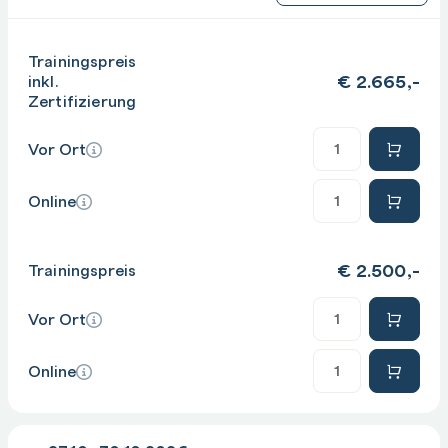
Trainingspreis
€
2.665,-
inkl.
Zertifizierung
Anzahl
Vor Ort
Anzahl
Online
€
2.500,-
Trainingspreis
Anzahl
Vor Ort
Anzahl
Online