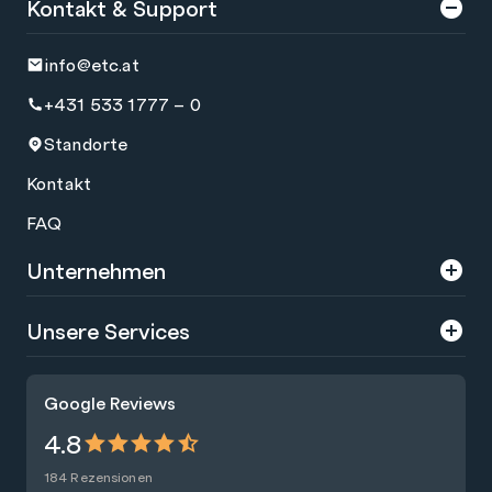
Kontakt & Support
info@etc.at
+431 533 1777 – 0
Standorte
Kontakt
FAQ
Unternehmen
Über uns
Unsere Services
Karriere
Trainings
Google Reviews
Presse
Zertifizierungen
4.8
Nachhaltigkeit
Förderungen
184 Rezensionen
Blog