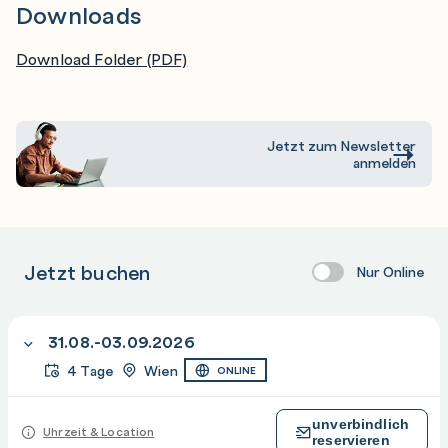
Downloads
Ensure stable operations and optimization across all
Download Folder (PDF)
supported workloads deployed to the cloud
Innovate applications by using Azure cloud
technologies
Jetzt zum Newsletter
Prepare for cloud security by using the Microsoft
anmelden
Cloud Adoption Framework for Azure
Jetzt buchen
Nur Online
31.08.-03.09.2026
4 Tage
Wien
ONLINE
unverbindlich
Uhrzeit & Location
reservieren