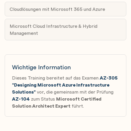
Microsoft Azure Well-Architected Framework -
Cloudlösungen mit Microsoft 365 und Azure
Security
Microsoft Cloud Infrastructure & Hybrid
Accelerate cloud adoption with the Microsoft Cloud
Management
Adoption Framework for Azure
Getting started with the Microsoft Cloud Adoption
Framework for Azure
Prepare for successful cloud adoption with a well-
Wichtige Information
defined strategy
Dieses Training bereitet auf das Examen
AZ-305
Prepare for cloud adoption with a data-driven plan
"Designing Microsoft Azure Infrastructure
Choose the best Azure landing zone to support your
Solutions"
vor, die gemeinsam mit der Prüfung
requirements for cloud operations
AZ-104
zum Status
Microsoft Certified
Use the Cloud Adoption Framework Migrate
Solution Architect Expert
führt.
methodology to migrate your workload to the cloud
Adress tangible risks with the Govern methodology
of the Cloud Adoption Framework for Azure