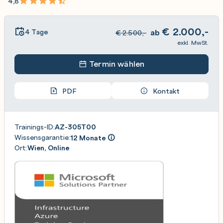
4,8
€
2.000,-
4 Tage
ab
€
2.500,-
exkl. MwSt.
Termin wählen
PDF
Kontakt
Trainings-ID:
AZ-305T00
Wissensgarantie:
12 Monate
Ort:
Wien, Online