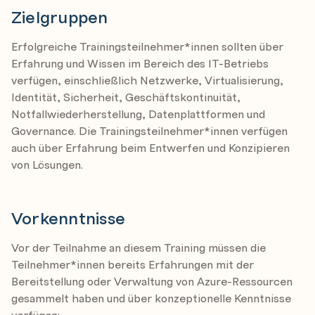
Design governance
Zielgruppen
Design authentication and authorization solutions
Erfolgreiche Trainingsteilnehmer*innen sollten über
Design a solution to log and monitor Azure resources
Erfahrung und Wissen im Bereich des IT-Betriebs
verfügen, einschließlich Netzwerke, Virtualisierung,
Design business continuity solutions
Identität, Sicherheit, Geschäftskontinuität,
Describe hight availability and disaster recovery
Notfallwiederherstellung, Datenplattformen und
strategies
Governance. Die Trainingsteilnehmer*innen verfügen
Design a solution for backup and disaster recovery
auch über Erfahrung beim Entwerfen und Konzipieren
von Lösungen.
Design data storage solutions
Design a data storage solution for non-relational
Vorkenntnisse
data
Design a data storage solution for relational data
Vor der Teilnahme an diesem Training müssen die
Design data integration
Teilnehmer*innen bereits Erfahrungen mit der
Bereitstellung oder Verwaltung von Azure-Ressourcen
Design infrastructure solutions
gesammelt haben und über konzeptionelle Kenntnisse
Design an Azure compute solution
verfügen: