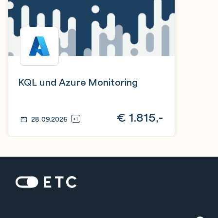
KQL und Azure Monitoring
€
1.815,-
28.09.2026
+1
Zur Startseite: ETC