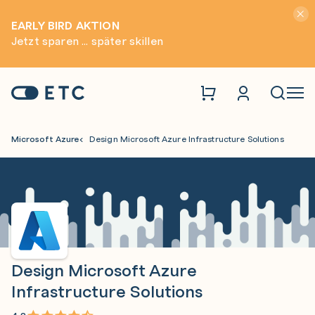
Hinwei
EARLY BIRD AKTION
Jetzt sparen ... später skillen
Zur Startseite: ETC
Naviga
Microsoft Azure
Design Microsoft Azure Infrastructure Solutions
Design Microsoft Azure
Infrastructure Solutions