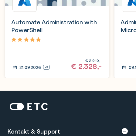
Automate Administration with
Admin
PowerShell
Micro
and M
SDK
5,0
€
2.910,-
€
2.328,-
21.09.2026
09.
+9
Zur Startseite: ETC
Kontakt & Support