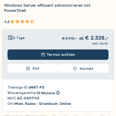
Windows Server effizient administrieren mit
PowerShell
4,6
€
2.328,-
5 Tage
ab
€
2.910,-
exkl. MwSt.
Termin wählen
PDF
Kontakt
Trainings-ID:
sWAT-PS
Wissensgarantie:
12 Monate
MOC:
AZ-040T00
Ort:
Wien, Raaba - Grambach, Online