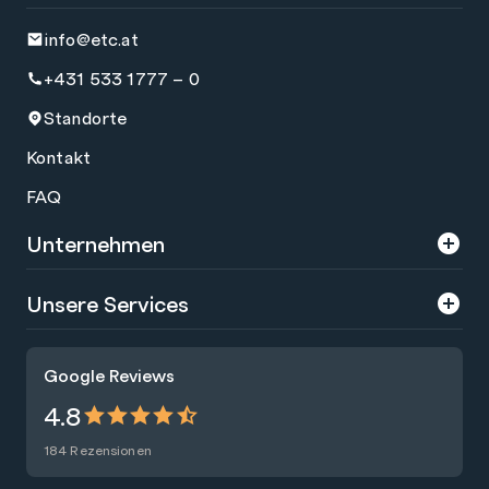
info@etc.at
+431 533 1777 – 0
Standorte
Kontakt
FAQ
Unternehmen
Über uns
Unsere Services
Karriere
Trainings
Google Reviews
Presse
Zertifizierungen
4.8
Nachhaltigkeit
Förderungen
184 Rezensionen
Blog
Talentsuche