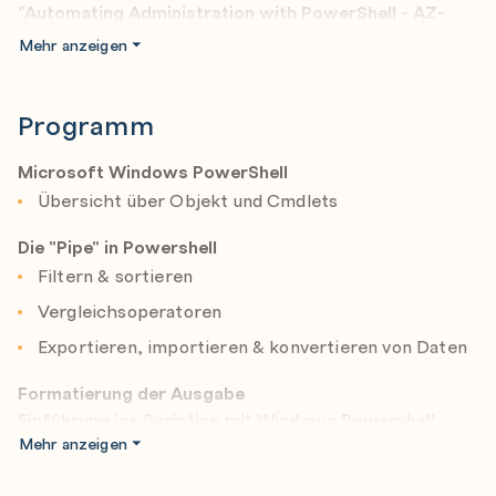
"Automating Administration with PowerShell - AZ-
040T00"
durchgeführt.
Mehr anzeigen
Programm
Microsoft Windows PowerShell
Übersicht über Objekt und Cmdlets
Die "Pipe" in Powershell
Filtern & sortieren
Vergleichsoperatoren
Exportieren, importieren & konvertieren von Daten
Formatierung der Ausgabe
Einführung ins Scripting mit Windows Powershell
Mehr anzeigen
Script Sicherheit
Basic Scripts