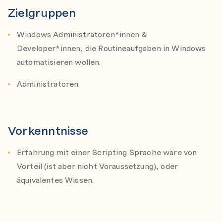
Zielgruppen
Verwendung von Variablen
Anpassen mit Profilen
Windows Administratoren*innen &
Re-Using Scripts and Functions
Developer*innen, die Routineaufgaben in Windows
automatisieren wollen.
Core Windows PowerShell Cmdlets
Core Cmdlets for Everyday Use
Administratoren
Event Log
Registry
Package Management (Suchen und installieren von
Vorkenntnisse
Modulen)
Erfahrung mit einer Scripting Sprache wäre von
Hintergund Jobs
Vorteil (ist aber nicht Voraussetzung), oder
PSProviders und PSDrives in Powershell
äquivalentes Wissen.
Verstehen der PSProviders & PSDrives
Verwenden der PSDrives