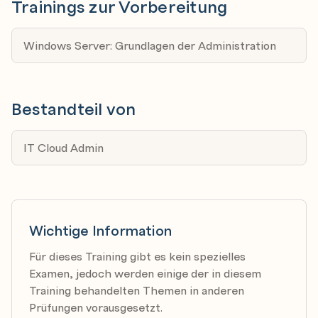
Benutzen von WMI/CIM
Trainings zur Vorbereitung
WMI/CIM Grundlagen
Abfragen von Daten mittels WMI/CIM
Windows Server: Grundlagen der Administration
Ändern von Daten mit WMI/CIM
Administration Active Directory
Bestandteil von
AD Module installieren
AD Objekte abfragen und filtern
IT Cloud Admin
User, Gruppen und Computerkonten verwalten
Passwortmanagement
Remote Verwaltung von Windows Servern
Wichtige Information
One-to-One Remoting
One-to-Many Remoting
Für dieses Training gibt es kein spezielles
Examen, jedoch werden einige der in diesem
Ad-hoc und permanente Sessions
Training behandelten Themen in anderen
interaktive Remote Shell
Prüfungen vorausgesetzt.