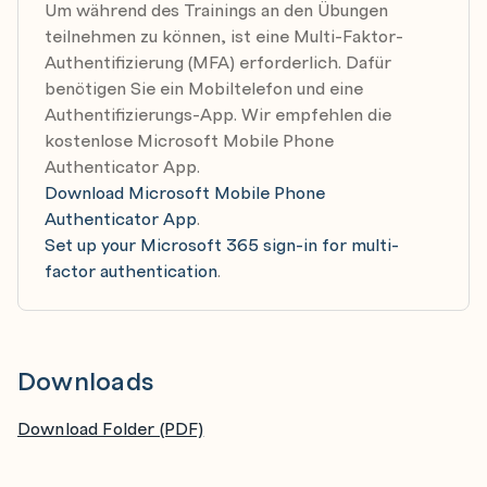
Um während des Trainings an den Übungen
PowerShell 7.0
teilnehmen zu können, ist eine Multi-Faktor-
Neuerung in Powershell 7.0
Authentifizierung (MFA) erforderlich. Dafür
Neue Operatoren
benötigen Sie ein Mobiltelefon und eine
Arbeiten mit Visual Studio Code
Authentifizierungs-App. Wir empfehlen die
kostenlose Microsoft Mobile Phone
Authenticator App.
Download Microsoft Mobile Phone
Authenticator App
.
Set up your Microsoft 365 sign-in for multi-
factor authentication
.
Downloads
Download Folder (PDF)