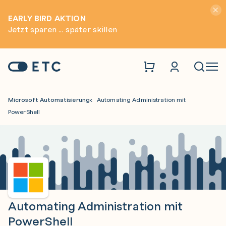
Hinwei
EARLY BIRD AKTION
Jetzt sparen ... später skillen
Zur Startseite: ETC
Naviga
Microsoft Automatisierung
Automating Administration mit
PowerShell
Automating Administration mit
PowerShell