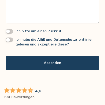
Ich bitte um einen Rückruf.
Wir
Rufen
Ich habe die
AGB
und
Datenschutzrichtlinien
Datenschutz
*
Sie
gelesen und akzeptiere diese.
*
Gerne
An.
4,6
194 Bewertungen