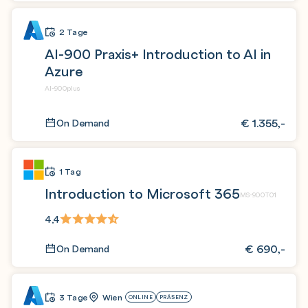
2 Tage
AI-900 Praxis+ Introduction to AI in
Azure
AI-900plus
€
1.355,-
On Demand
1 Tag
Introduction to Microsoft 365
MS-900T01
4,4
€
690,-
On Demand
3 Tage
Wien
ONLINE
PRÄSENZ