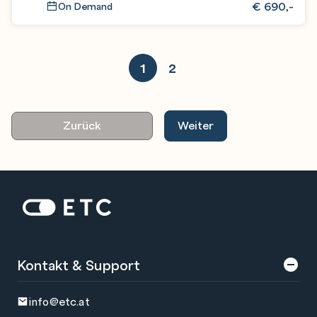
€
690,-
On Demand
1
2
Zurück
Weiter
Zur Startseite: ETC
Kontakt & Support
info@etc.at