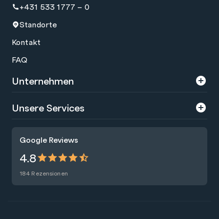
+431 533 1777 – 0
Standorte
Kontakt
FAQ
Unternehmen
Über uns
Unsere Services
Karriere
Trainings
Google Reviews
Presse
Zertifizierungen
4.8
Nachhaltigkeit
Förderungen
184 Rezensionen
Blog
Talentsuche
Newsletter