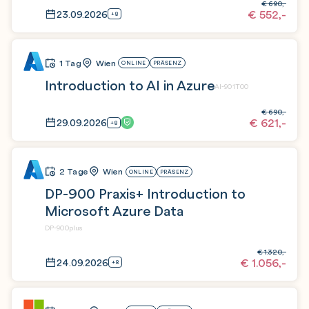
€
690,-
€
552,-
23.09.2026
+8
1 Tag
Wien
ONLINE
PRÄSENZ
Introduction to AI in Azure
AI-901T00
€
690,-
€
621,-
29.09.2026
+8
2 Tage
Wien
ONLINE
PRÄSENZ
DP-900 Praxis+ Introduction to
Microsoft Azure Data
DP-900plus
€
1.320,-
€
1.056,-
24.09.2026
+8