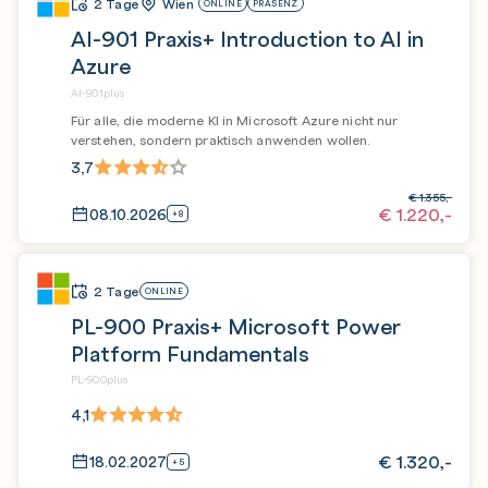
2 Tage
Wien
ONLINE
PRÄSENZ
AI-901 Praxis+ Introduction to AI in
Azure
AI-901plus
Für alle, die moderne KI in Microsoft Azure nicht nur
verstehen, sondern praktisch anwenden wollen.
3,7
€
1.355,-
€
1.220,-
08.10.2026
+8
2 Tage
ONLINE
PL-900 Praxis+ Microsoft Power
Platform Fundamentals
PL-900plus
4,1
€
1.320,-
18.02.2027
+5