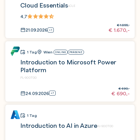
Cloud Essentials
sCLE
4,7
€
1.855,-
€
1.670,-
21.09.2026
+1
1 Tag
Wien
ONLINE
PRÄSENZ
Introduction to Microsoft Power
Platform
PL-900T00
€
690,-
€
690,-
24.09.2026
+7
1 Tag
Introduction to AI in Azure
AI-900T00