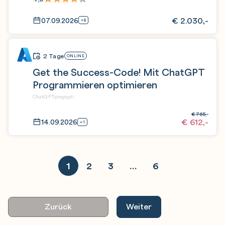
€
2.030,-
07.09.2026
+8
2 Tage
ONLINE
Get the Success-Code! Mit ChatGPT
Programmieren optimieren
ChatGPTprogopti
€
765,-
€
612,-
14.09.2026
+1
1
2
3
…
6
Zurück
Weiter