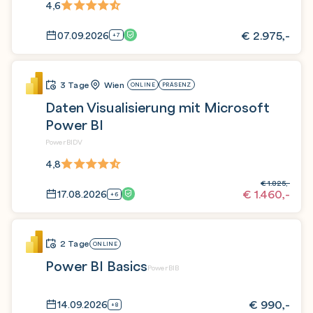
4,6
€
2.975,-
07.09.2026
+7
3 Tage
Wien
ONLINE
PRÄSENZ
Daten Visualisierung mit Microsoft
Power BI
PowerBIDV
4,8
€
1.825,-
€
1.460,-
17.08.2026
+6
2 Tage
ONLINE
Power BI Basics
PowerBIB
€
990,-
14.09.2026
+8