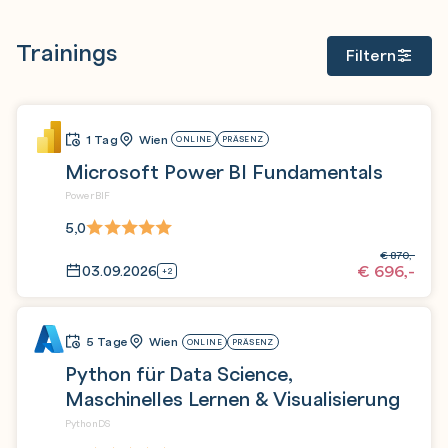
Trainings
Filtern
1 Tag
Wien
ONLINE
PRÄSENZ
Microsoft Power BI Fundamentals
PowerBIF
5,0
€
870,-
€
696,-
03.09.2026
+2
5 Tage
Wien
ONLINE
PRÄSENZ
Python für Data Science,
Maschinelles Lernen & Visualisierung
PythonDS