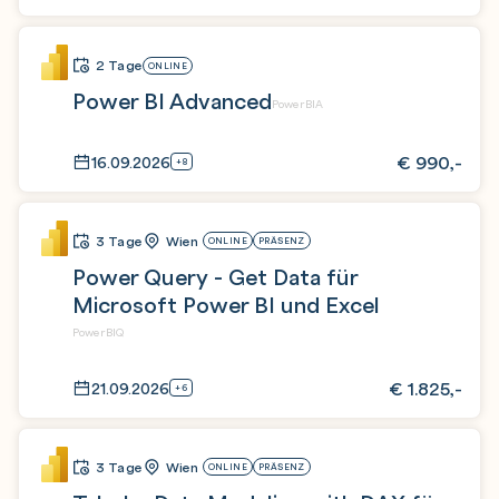
2 Tage
ONLINE
Power BI Advanced
PowerBIA
€
990,-
16.09.2026
+8
3 Tage
Wien
ONLINE
PRÄSENZ
Power Query - Get Data für
Microsoft Power BI und Excel
PowerBIQ
€
1.825,-
21.09.2026
+6
3 Tage
Wien
ONLINE
PRÄSENZ