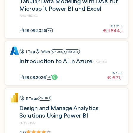
Tabular Data Modeling with DAX für
Microsoft Power BI und Excel
PowerBIDAX
€
1.930,-
€
1.544,-
28.09.2026
+6
1 Tag
Wien
ONLINE
PRÄSENZ
Introduction to AI in Azure
AI-901T00
€
690,-
€
621,-
29.09.2026
+8
3 Tage
ONLINE
Design and Manage Analytics
Solutions Using Power BI
PL-300T00
4,0