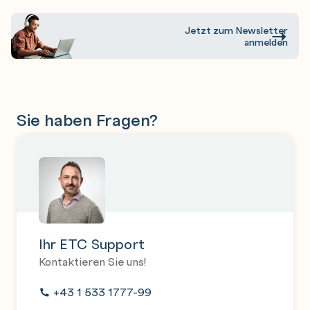
Speech
Jetzt zum Newsletter
Translate text and speech with Azure AI services
anmelden
Create a language model with Azure AI Language
Build a bot with Azure AI Language and Azure AI Bot
Service
Sie haben Fragen?
Designing and Implementing a Microsoft Azure AI
Solution
Prepare to develop AI solutions on Azure
Create and consume Azure AI Services
Secure Azure AI Services
Monitor Azure AI Services
Ihr ETC Support
Deploy Azure AI services in containers
Kontaktieren Sie uns!
Extract insights from text with the Azure AI
+43 1 533 1777-99
Language service