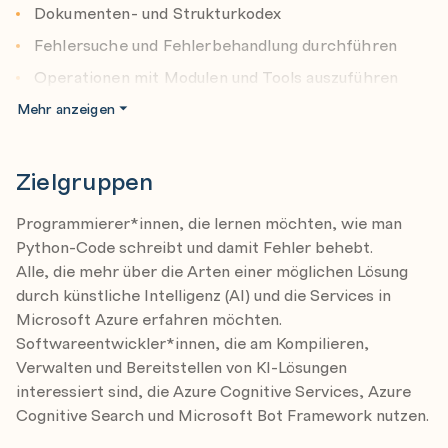
für KI-Lösungen.
Dokumenten- und Strukturkodex
Fokus auf Bewusstseinsbildung für KI-Workloads,
Fehlersuche und Fehlerbehandlung durchführen
nicht zur professionellen Datenwissenschaft.
Operationen mit Modulen und Tools auszuführen
AI-102 Design und Implementierung von Azure KI-
Mehr anzeigen
ITS: Database Fundamentals
Lösungen:
Datenbank-Entwurf
Für Softwareentwickler*innen, die KI-Anwendungen
Zielgruppen
Verwaltung von Datenbankobjekten mit DDL
mit Azure Cognitive Services, Cognitive Search und
Datenabfrage
Bot Framework erstellen wollen.
Programmierer*innen, die lernen möchten, wie man
Datenmanipulation mit DML
Verwendung von C# oder Python als
Python-Code schreibt und damit Fehler behebt.
Alle, die mehr über die Arten einer möglichen Lösung
Programmiersprachen.
Fehlersuche
durch künstliche Intelligenz (AI) und die Services in
Nach Abschluss vom Lehrgang haben Sie Kenntnisse zu:
Microsoft Azure AI Fundamentals
Microsoft Azure erfahren möchten.
Vorgänge mit Datentypen und Operatoren
Get started with AI on Azure
Softwareentwickler*innen, die am Kompilieren,
Verwalten und Bereitstellen von KI-Lösungen
durchführen
Use Automated Machine Learning in Azure Machine
interessiert sind, die Azure Cognitive Services, Azure
Kontrollfluss mit Entscheidungen und Schleifen
Learning
Cognitive Search und Microsoft Bot Framework nutzen.
Input- und Output-Operationen durchzuführen
Create a regression model with Azure Machine