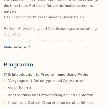
die Inhalte als Referenz für vertiefendes Lernen zu
nutzen.
Das Training deckt verschiedene Bereiche ab:
Python-Entwicklung und Zertifizierungsvorbereitung
(OD 303):
Python-Coding, Debugging, Wartung, und
Dokumentation.
Mehr anzeigen
Vorbereitung auf die Zertifizierungsprüfung IT
Specialist Python (OD 303).
Programm
MTA Examen ITS OD 201 und Grundkurs Datenbanken:
ITS: Introduction to Programming Using Python
Vorbereitung auf das MTA Examen ITS OD 201.
Vorgänge mit Datentypen und Operatoren
Grundlagentraining für Datenbanken.
durchführen
Kontrollfluss mit Entscheidungen und Schleifen
Künstliche Intelligenz (KI) und Azure-Dienste:
Einführung in KI-Grundkonzepte und Azure-Dienste
Input- und Output-Operationen durchzuführen