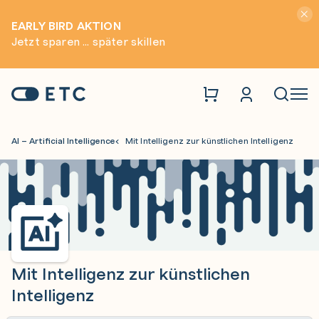
Hinwei
EARLY BIRD AKTION
Jetzt sparen ... später skillen
Zur Startseite: ETC
Naviga
AI – Artificial Intelligence
Mit Intelligenz zur künstlichen Intelligenz
Mit Intelligenz zur künstlichen
Intelligenz