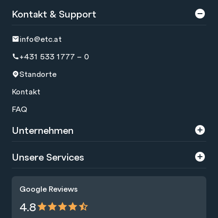
Kontakt & Support
info@etc.at
+431 533 1777 – 0
Standorte
Kontakt
FAQ
Unternehmen
Über uns
Unsere Services
Karriere
Trainings
Google Reviews
Presse
Zertifizierungen
4.8
Nachhaltigkeit
Förderungen