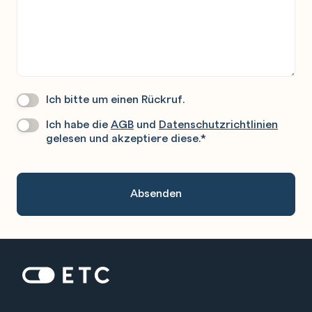
Ich bitte um einen Rückruf.
Wir
Rufen
Ich habe die
AGB
und
Datenschutzrichtlinien
Datenschutz
*
Sie
gelesen und akzeptiere diese.
*
Gerne
An.
Zur Startseite: ETC