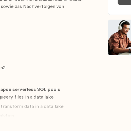
 sowie das Nachverfolgen von
en2
ynapse serverless SQL pools
eery files in a data lake
transform data in a data lake
alytics
apse serverless SQL pools