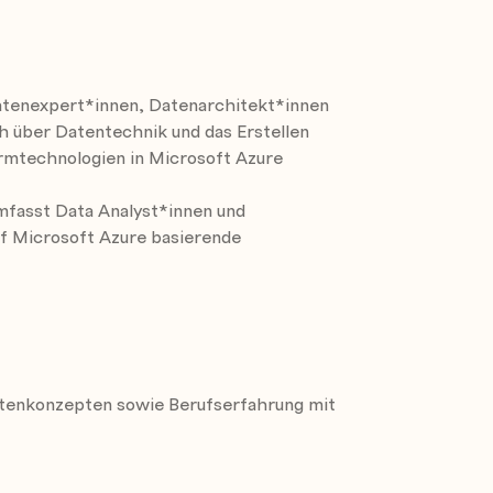
e Apache Spark Pools
napse Analytics
e Analytics
Datenexpert*innen, Datenarchitekt*innen
ch über Datentechnik und das Erstellen
ormtechnologien in Microsoft Azure
pse Analytics pipelines
tics
umfasst Data Analyst*innen und
ipeline
uf Microsoft Azure basierende
re Synapse Analytics
ery files in a data lake
pse Analytics
atenkonzepten sowie Berufserfahrung mit
es in Azure Synapse Analytics