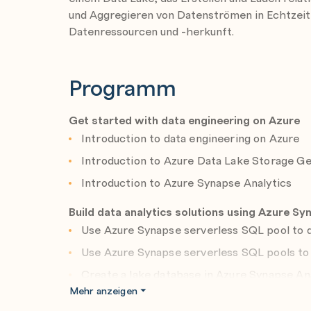
und Aggregieren von Datenströmen in Echtzeit
Datenressourcen und -herkunft.
Programm
Get started with data engineering on Azure
Introduction to data engineering on Azure
Introduction to Azure Data Lake Storage G
Introduction to Azure Synapse Analytics
Build data analytics solutions using Azure S
Use Azure Synapse serverless SQL pool to qu
Use Azure Synapse serverless SQL pools to 
Create a lake database in Azure Synapse An
Mehr anzeigen
Secure data and manage users in Azure Syn