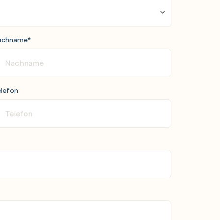
achname
*
lefon