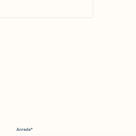
orkflows
Anrede
*