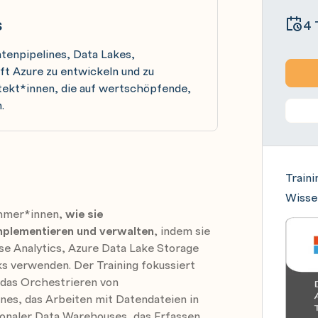
s
4 
atenpipelines, Data Lakes,
ft Azure zu entwickeln und zu
tekt*innen, die auf wertschöpfende,
.
Traini
Wisse
nehmer*innen,
wie sie
mplementieren und verwalten
, indem sie
e Analytics, Azure Data Lake Storage
s verwenden. Der Training fokussiert
 das Orchestrieren von
nes, das Arbeiten mit Datendateien in
tionaler Data Warehouses, das Erfassen