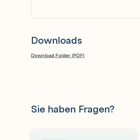
Manage data with Delta Lake
Build data pipelines with Delta Live Tables
Deploy workloads wiht Azure Databricks W
Downloads
Download Folder (PDF)
Sie haben Fragen?