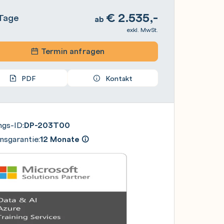
€
2.535,-
Tage
ab
exkl. MwSt.
Termin anfragen
PDF
Kontakt
ngs-ID:
DP-203T00
nsgarantie:
12 Monate