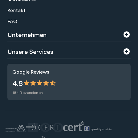
Kontakt
FAQ
Unternehmen
Über uns
Unsere Services
Karriere
Trainings
Google Reviews
Presse
Zertifizierungen
4.8
Nachhaltigkeit
Förderungen
184 Rezensionen
Blog
Talentsuche
Newsletter
Raummiete