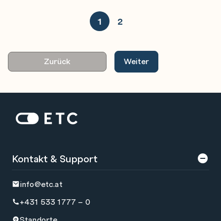
1
2
Zurück
Weiter
Zur Startseite: ETC
Kontakt & Support
info@etc.at
+431 533 1777 – 0
Standorte