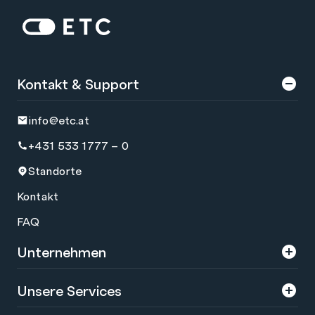
Zur Startseite: ETC
Kontakt & Support
info@etc.at
+431 533 1777 – 0
Standorte
Kontakt
FAQ
Unternehmen
Über uns
Unsere Services
Karriere