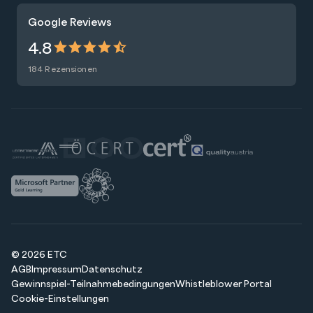
Trainings
Google Reviews
Presse
Zertifizierungen
4.8
Nachhaltigkeit
Förderungen
184 Rezensionen
Blog
Talentsuche
Newsletter
Raummiete
© 2026 ETC
AGB
Impressum
Datenschutz
Gewinnspiel-Teilnahmebedingungen
Whistleblower Portal
Cookie-Einstellungen