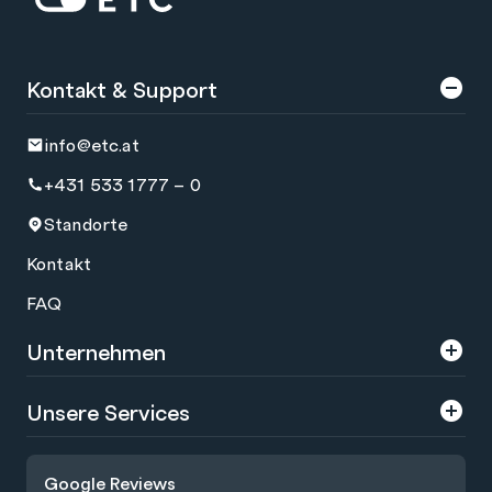
Kontakt & Support
info@etc.at
+431 533 1777 – 0
Standorte
Kontakt
FAQ
Unternehmen
Über uns
Unsere Services
Karriere
Trainings
Google Reviews
Presse