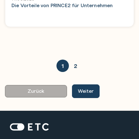
Die Vorteile von PRINCE2 für Unternehmen
1
2
Zurück
Weiter
Zur Startseite: ETC