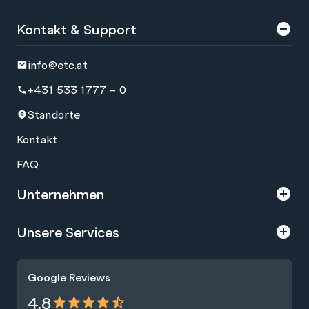
Kontakt & Support
info@etc.at
+431 533 1777 – 0
Standorte
Kontakt
FAQ
Unternehmen
Über uns
Unsere Services
Karriere
Trainings
Google Reviews
Presse
Zertifizierungen
4.8
Nachhaltigkeit