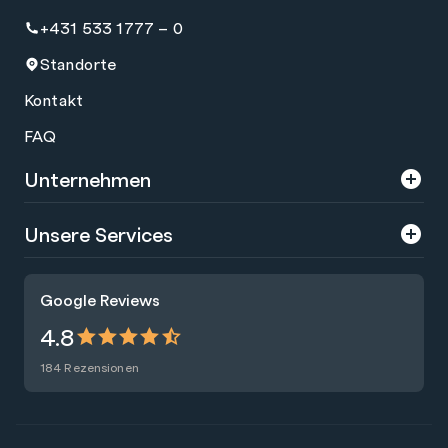
+431 533 1777 – 0
Standorte
Kontakt
FAQ
Unternehmen
Über uns
Unsere Services
Karriere
Trainings
Google Reviews
Presse
Zertifizierungen
4.8
Nachhaltigkeit
Förderungen
184 Rezensionen
Blog
Talentsuche
Newsletter