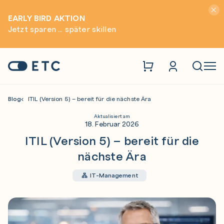
Hinwei
EARLY BIRD AKTION
Jetzt sparen ... später skillen
Zur Startseite: ETC
Naviga
Blog
ITIL (Version 5) – bereit für die nächste Ära
Aktualisiert am
18. Februar 2026
ITIL (Version 5) – bereit für die
nächste Ära
IT-Management