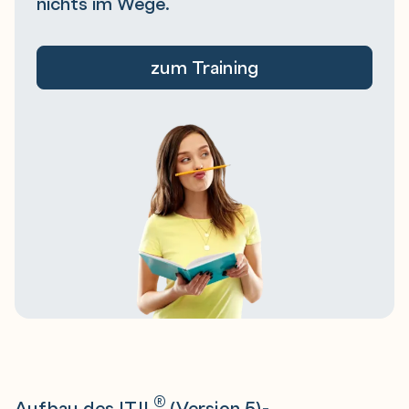
nichts im Wege.
zum Training
®
Aufbau des ITIL
(Version 5)-