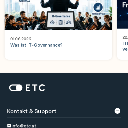
22
01.06.2026
IT
Was ist IT-Governance?
ve
Zur Startseite: ETC
Kontakt & Support
info@etc.at