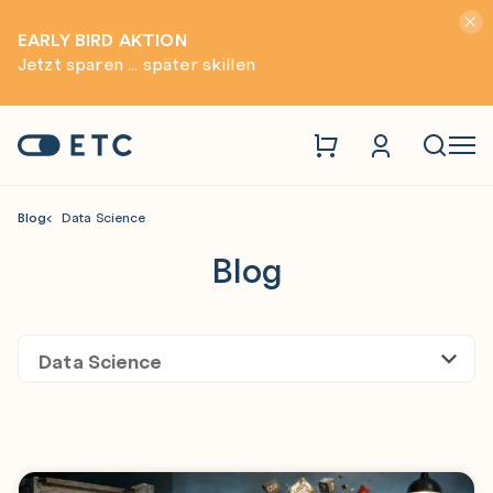
Hinwei
EARLY BIRD AKTION
Jetzt sparen ... später skillen
Zur Startseite: ETC
Naviga
Blog
Data Science
Blog