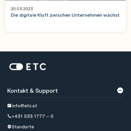
20.03.2023
Die digitale Kluft zwischen Unternehmen wächst
Zur Startseite: ETC
Kontakt & Support
info@etc.at
+431 533 1777 – 0
Standorte