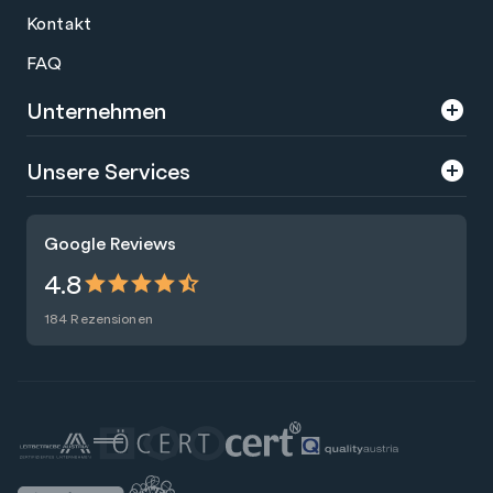
Kontakt
FAQ
Unternehmen
Über uns
Unsere Services
Karriere
Trainings
Google Reviews
Presse
Zertifizierungen
4.8
Nachhaltigkeit
Förderungen
184 Rezensionen
Blog
Talentsuche
Newsletter
Raummiete