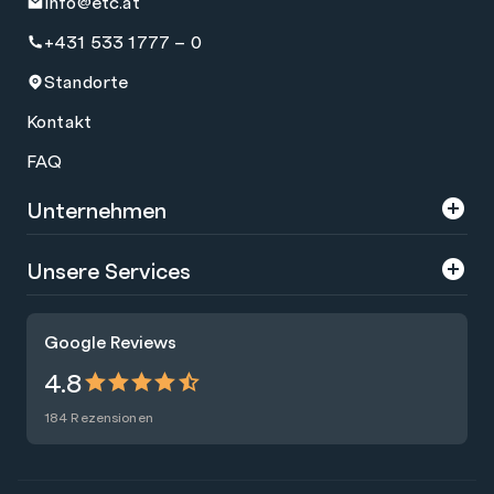
info@etc.at
+431 533 1777 – 0
Standorte
Kontakt
FAQ
Unternehmen
Über uns
Unsere Services
Karriere
Trainings
Google Reviews
Presse
Zertifizierungen
4.8
Nachhaltigkeit
Förderungen
184 Rezensionen
Blog
Talentsuche
Newsletter