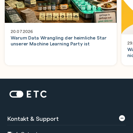
20.07.2026
Warum Data Wrangling der heimliche Star
29
unserer Machine Learning Party ist
Wa
ni
Zur Startseite: ETC
Kontakt & Support