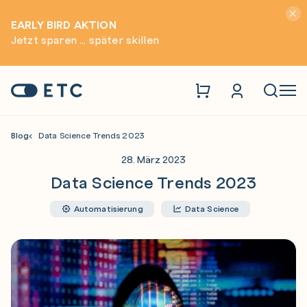
Hinwei
EARLY BIRD AKTION
Jetzt sparen ... später skillen
Zur Startseite: ETC
Naviga
Blog
Data Science Trends 2023
28. März 2023
Data Science Trends 2023
Automatisierung
Data Science