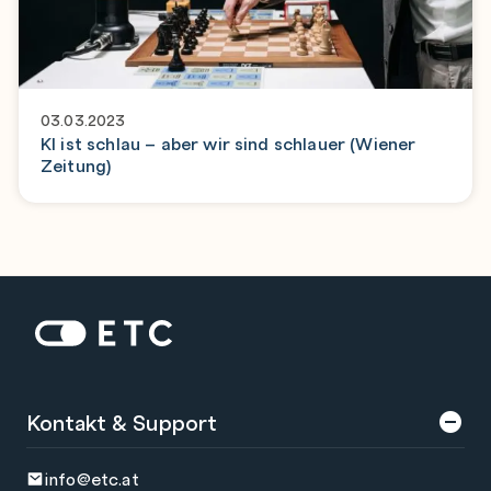
03.03.2023
KI ist schlau – aber wir sind schlauer (Wiener
Zeitung)
Zur Startseite: ETC
Kontakt & Support
info@etc.at