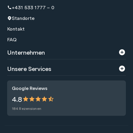
+431 533 1777 – 0
Standorte
Kontakt
FAQ
Unternehmen
Über uns
Unsere Services
Karriere
Trainings
Google Reviews
Presse
Zertifizierungen
4.8
Nachhaltigkeit
Förderungen
184 Rezensionen
Blog
Talentsuche
Newsletter