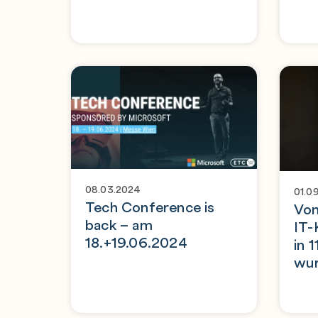
08.03.2024
01.0
Tech Conference is
Vom
back – am
IT-
18.+19.06.2024
in 
wu