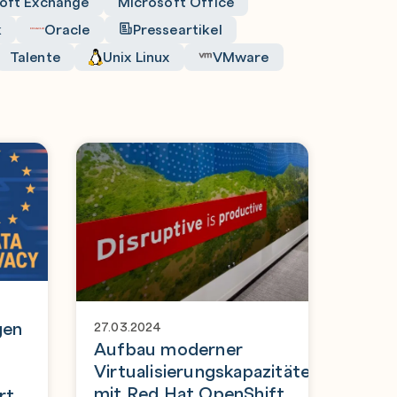
oft Exchange
Microsoft Office
k
Oracle
Presseartikel
Talente
Unix Linux
VMware
gen
27.03.2024
Aufbau moderner
Virtualisierungskapazitäten
mit Red Hat OpenShift
rt