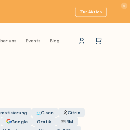
Hinwei
Zur Aktion
ber uns
Events
Blog
matisierung
Cisco
Citrix
Google
Grafik
IBM