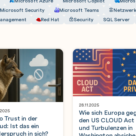
Microsoft Azure
Microsoft Copilot
Micros
Microsoft Security
Microsoft Teams
Netzwer
management
Red Hat
Security
SQL Server
28.11.2025
.2025
Wie sich Europa ge
o Trust in der
den US CLOUD Act
ud: Ist das ein
und Turbulenzen in
erspruch in sich?
Washington absiche