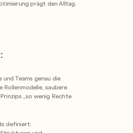
timierung prägt den Alltag.
:
e und Teams genau die
e Rollenmodelle, saubere
Prinzips „so wenig Rechte
 definiert:
-Strukturen und