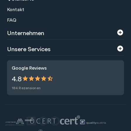
Kontakt
FAQ
Unternehmen
Über uns
Unsere Services
Karriere
Trainings
Google Reviews
Presse
Zertifizierungen
4.8
Nachhaltigkeit
Förderungen
184 Rezensionen
Blog
Talentsuche
Newsletter
Raummiete