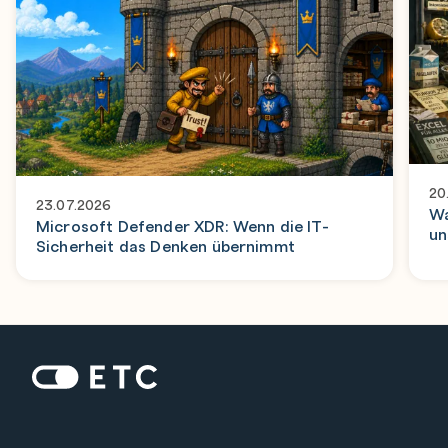
20
23.07.2026
Wa
Microsoft Defender XDR: Wenn die IT-
un
Sicherheit das Denken übernimmt
Zur Startseite: ETC