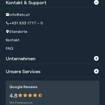
Kontakt & Support
info@etc.at
+431 533 1777 – 0
Standorte
Kontakt
FAQ
Unternehmen
Über uns
Unsere Services
Karriere
Trainings
Google Reviews
Presse
Zertifizierungen
4.8
Nachhaltigkeit
Förderungen
184 Rezensionen
Blog