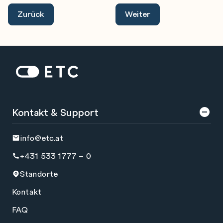
Zurück
Weiter
Zur Startseite: ETC
Kontakt & Support
info@etc.at
+431 533 1777 – 0
Standorte
Kontakt
FAQ