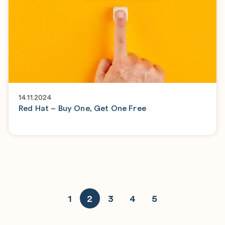
14.11.2024
Red Hat – Buy One, Get One Free
1
2
3
4
5