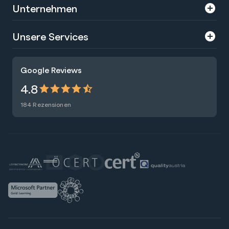
Unternehmen
Über uns
Unsere Services
Karriere
Trainings
Google Reviews
Presse
Zertifizierungen
4.8
Nachhaltigkeit
Förderungen
184 Rezensionen
Blog
Talentsuche
Newsletter
Raummiete