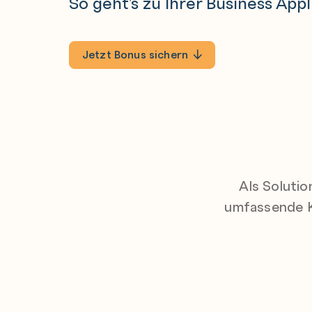
So geht's zu Ihrer Business App
Jetzt Bonus sichern
Als Solutio
umfassende K