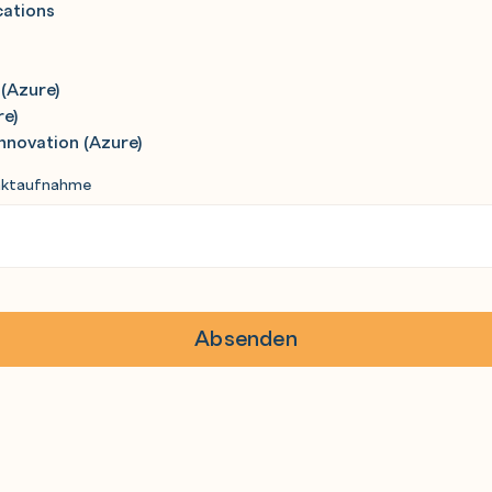
cations
 (Azure)
re)
Innovation (Azure)
aktaufnahme