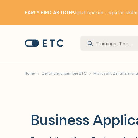
EARLY BIRD AKTION
Jetzt sparen ... später skill
Zur Startseite: ETC
Home
Zertifizierungen bei ETC
Microsoft Zertifizierun
Business Applic