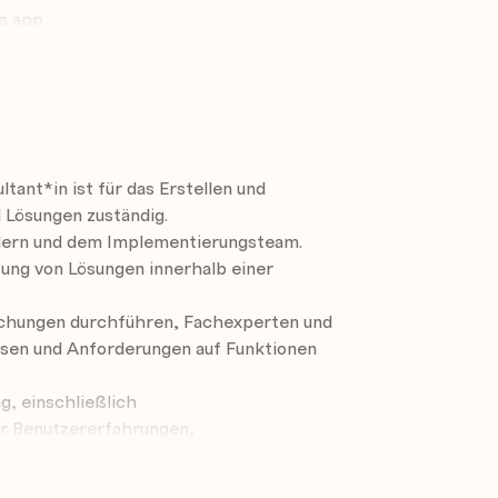
s Problems für ein fiktives Unternehmen
as app
 Dataverse-Datenbank, eine Power Apps-
Dataverse
verse
e
tant*in ist für das Erstellen und
verse data
 Lösungen zuständig.
ndern und dem Implementierungsteam.
zung von Lösungen innerhalb einer
ith Dataverse
uchungen durchführen, Fachexperten und
sen und Anforderungen auf Funktionen
ft Excel to edit records
data
, einschließlich
r Benutzererfahrungen,
ions, and rollups in Dataverse
kundenspezifischer
averse
ierungen.
se