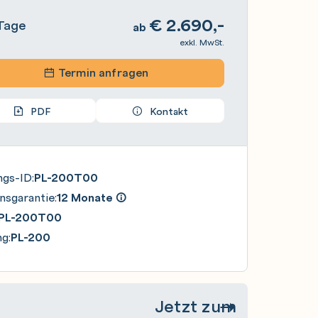
€
2.690,-
Tage
ab
exkl. MwSt.
Termin anfragen
PDF
Kontakt
ngs-ID:
PL-200T00
nsgarantie:
12 Monate
PL-200T00
g:
PL-200
Jetzt zum