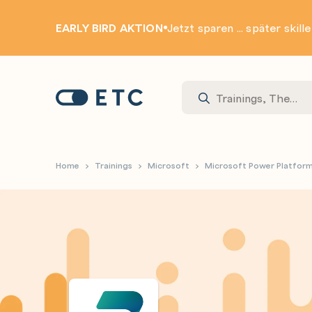
EARLY BIRD AKTION
Jetzt sparen ... später skill
Zur Startseite: ETC
Home
Trainings
Microsoft
Microsoft Power Platfor