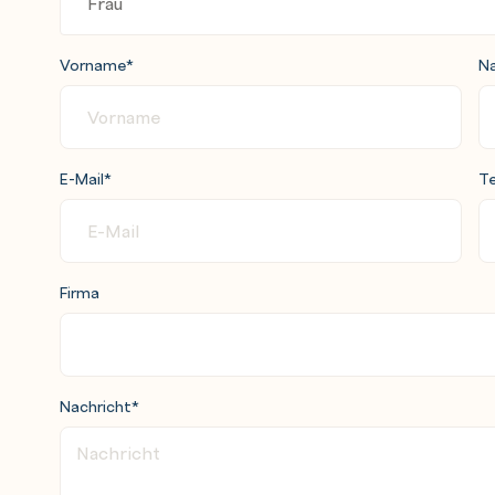
nd collections in a canvas app in Power
Vorname
*
N
r canvas apps in Power Apps
 security features
E-Mail
*
Te
verse
er Pages
Firma
Nachricht
*