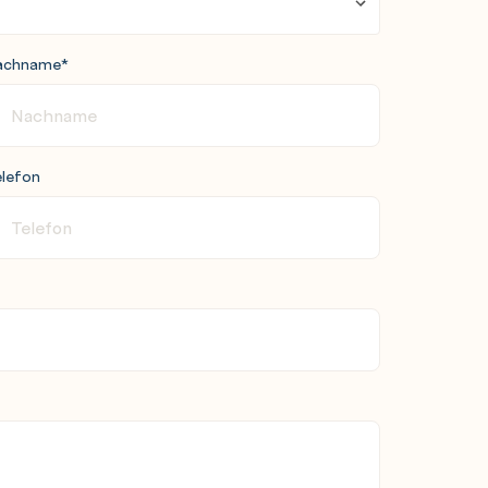
achname
*
lefon