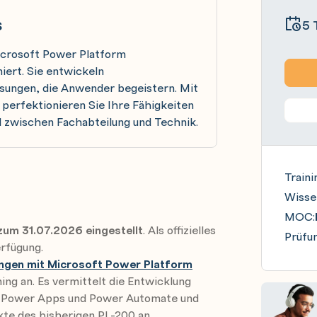
s
5 
Microsoft Power Platform
iert. Sie entwickeln
ungen, die Anwender begeistern. Mit
erfektionieren Sie Ihre Fähigkeiten
 zwischen Fachabteilung und Technik.
Traini
Wisse
MOC:
zum 31.07.2026 eingestellt
. Als offizielles
Prüfun
erfügung.
ngen mit Microsoft Power Platform
ning an. Es vermittelt die Entwicklung
e, Power Apps und Power Automate und
te des bisherigen PL-200 an.