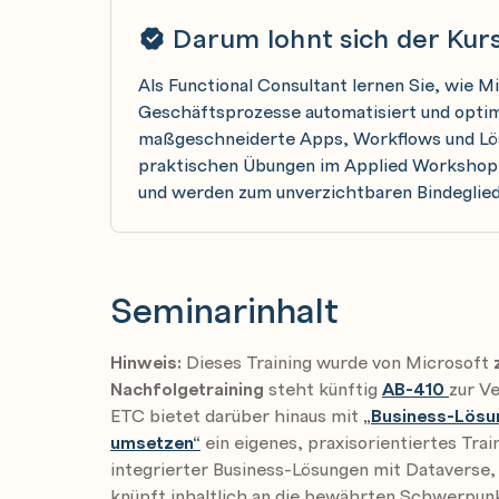
Darum lohnt sich der Kur
Als Functional Consultant lernen Sie, wie 
Geschäftsprozesse automatisiert und optim
maßgeschneiderte Apps, Workflows und Lös
praktischen Übungen im Applied Workshop p
und werden zum unverzichtbaren Bindeglied
Seminarinhalt
Hinweis:
Dieses Training wurde von Microsoft
Nachfolgetraining
steht künftig
AB-410
zur V
ETC bietet darüber hinaus mit
„Business-Lösu
umsetzen“
ein eigenes, praxisorientiertes Trai
integrierter Business-Lösungen mit Datavers
knüpft inhaltlich an die bewährten Schwerpunk