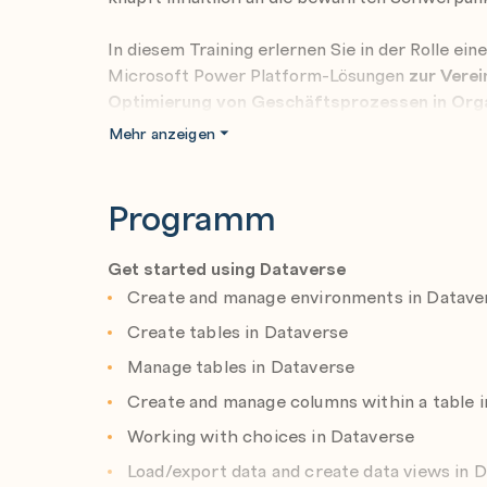
In diesem Training erlernen Sie in der Rolle ei
Microsoft Power Platform-Lösungen
zur Vere
Optimierung von Geschäftsprozessen in Org
Ein Microsoft Power Platform Functional Consul
Mehr anzeigen
Konfigurieren von Apps, Automatisierungen und
Er/sie fungiert als Bindeglied zwischen Anwe
Programm
Der/die funktionale Berater*in fördert die Nut
Organisation.
Der/die Functional Consultant*in kann Unters
Get started using Dataverse
Stakeholder einbeziehen, Anforderungen erfas
Create and manage environments in Datave
abbilden.
Create tables in Dataverse
Er/sie implementiert Komponenten einer Lösung
Anwendungserweiterungen, kundenspezifische
Manage tables in Dataverse
Systemintegrationen, Datenkonvertierungen, 
Create and manage columns within a table 
Prozessautomatisierung und einfacher Visualis
Working with choices in Dataverse
Dieses Training kann einen eintägigen Applied
In diesem Workshop können Sie Ihre Fähigkeite
Load/export data and create data views in 