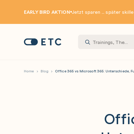
EARLY BIRD AKTION
Jetzt sparen ... später skill
Zur Startseite: ETC
Home
Blog
Office 365 vs Microsoft 365: Unterschiede, F
Offi