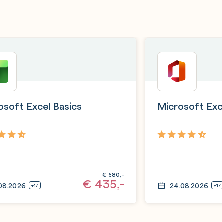
osoft Excel Basics
Microsoft Ex
4,6
€
580,-
€
435,-
.08.2026
24.08.2026
+17
+17