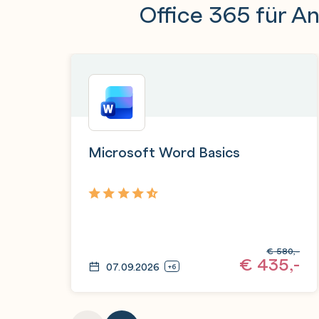
Office 365 für 
Microsoft Word Basics
4,9
€
580,-
€
435,-
07.09.2026
+6