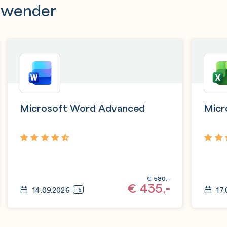
Anwender
Microsoft Word Advanced
Micr
4,8
4,9
€
580,-
€
435,-
14.09.2026
17
+6