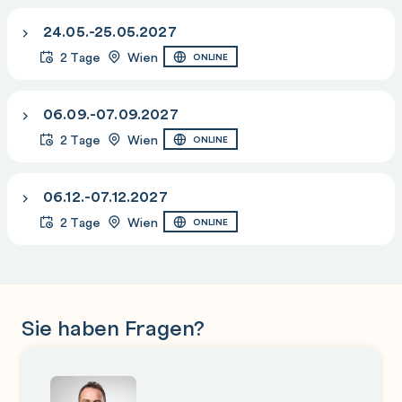
24.05.-25.05.2027
2 Tage
Wien
ONLINE
Office Outlook und Outlook Online
Basiswissen zu Outlook
06.09.-07.09.2027
Neue E-Mail erstellen
2 Tage
Wien
ONLINE
@Erwähnungen verwenden
Dateianhang mit Freigabelink erstellen
06.12.-07.12.2027
Die Unterhaltungsansicht
2 Tage
Wien
ONLINE
Die Kontaktkarte
Weitere Funktionen
Wichtige Einstellungen in der Web-App
Basiswissen zum Kalender
Sie haben Fragen?
Termin erstellen und bearbeiten
Kalender freigeben