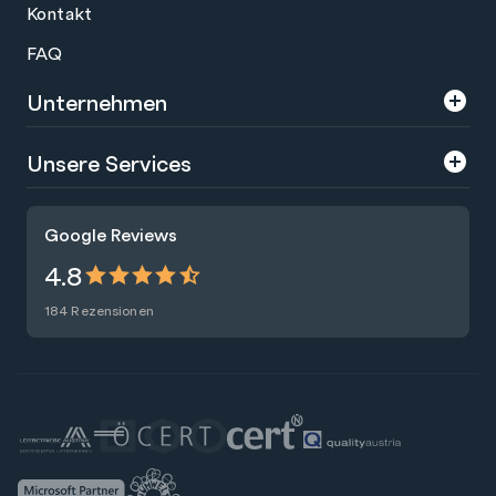
Kontakt
FAQ
Unternehmen
Über uns
Unsere Services
Karriere
Trainings
Google Reviews
Presse
Zertifizierungen
4.8
Nachhaltigkeit
Förderungen
184 Rezensionen
Blog
Talentsuche
Newsletter
Raummiete