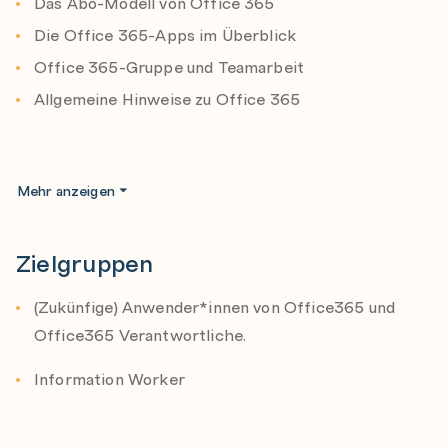
Das Abo-Modell von Office 365
bearbeiten können,
Die Office 365-Apps im Überblick
Online-Notizbücher erstellen und gemeinsam
nutzen.
Office 365-Gruppe und Teamarbeit
Allgemeine Hinweise zu Office 365
Mein Office 365
Mehr anzeigen
Basiswissen zu Office 365 Online
Office 365 kennenlernen
Zielgruppen
Konto einsehen und allgemeine Einstellungen
(Zukünfige) Anwender*innen von Office365 und
Office 365-Konto mit Windows verbinden
Office365 Verantwortliche.
Information Worker
OneDrive
Basiswissen zu OneDrive