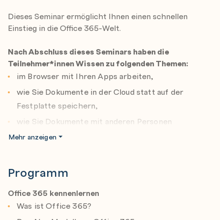
Dieses Seminar ermöglicht Ihnen einen schnellen
Einstieg in die Office 365-Welt.
Nach Abschluss dieses Seminars haben die
Teilnehmer*innen Wissen zu folgenden Themen:
im Browser mit Ihren Apps arbeiten,
wie Sie Dokumente in der Cloud statt auf der
Festplatte speichern,
wie Sie Dokumente mit anderen Personen
gemeinsam bearbeiten können,
Mehr anzeigen
Ihre Mails in Outlook Online abrufen und bearbeiten
und welche neuen Funktionen Ihnen zur Verfügung
Programm
stehen,
Office 365 kennenlernen
Ihre persönlichen Aufgaben ganz neu organisieren,
Was ist Office 365?
die Informationen zu Ihrer Person in Office 365