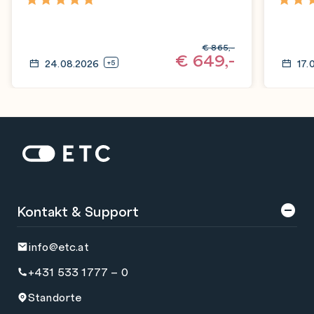
5,0
4,9
€
865,-
€
649,-
24.08.2026
17.
+5
Zur Startseite: ETC
Kontakt & Support
info@etc.at
+431 533 1777 – 0
Standorte