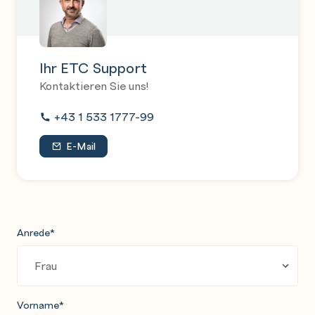
Kalendereinstellungen festlegen
Personen und Kontakte
Kontakte aus Ihrer Organisation
Ihr ETC Support
Kontaktieren Sie uns!
Microsoft To-Do
+43 1 533 1777-99
Basiswissen zu Microsoft To-Do
E-Mail
Übersicht der Listen in To-Do
Eine neue Liste erstellen
Aufgaben erstellen
Details einer Aufgabe bearbeiten
Anrede
*
Aufgaben in Mein Tag organisieren
Aufgaben organisieren und verwalten
Listen organisieren und gestalten
Vorname
*
Listen teilen