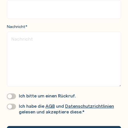
Besprechungsnotizen erstellen
Bilder und Multimediainhalte einfügen
Nachricht
*
OneNote – Inhalte organisieren
Inhalte kategorisieren
Die Suche nutzen
Abschnitte und Vorlagen
OneNote Web Clipper
Notizbücher im Team nutzen
Mit OneNote drucken
Ich bitte um einen Rückruf.
Wir
Einstellungen vornehmen
Rufen
Ich habe die
AGB
und
Datenschutzrichtlinien
Datenschutz
*
Sie
gelesen und akzeptiere diese.
*
Gerne
An.