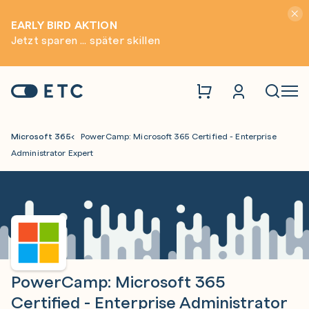
Hinwei
EARLY BIRD AKTION
Jetzt sparen ... später skillen
Zur Startseite: ETC
Naviga
Microsoft 365
PowerCamp: Microsoft 365 Certified - Enterprise
Administrator Expert
PowerCamp: Microsoft 365
Certified - Enterprise Administrator