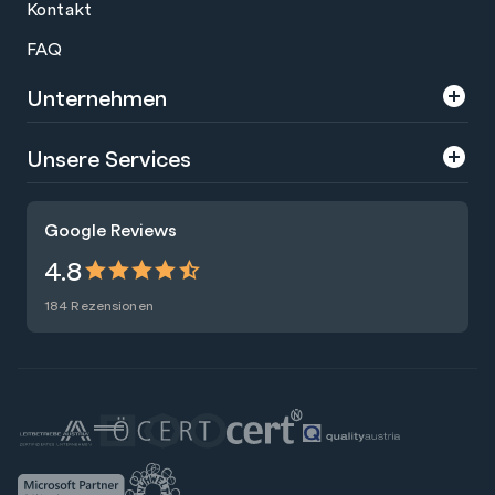
Kontakt
FAQ
Unternehmen
Über uns
Unsere Services
Karriere
Trainings
Google Reviews
Presse
Zertifizierungen
4.8
Nachhaltigkeit
Förderungen
184 Rezensionen
Blog
Talentsuche
Newsletter
Raummiete