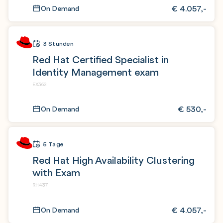
€
4.057,-
On Demand
3 Stunden
Red Hat Certified Specialist in
Identity Management exam
EX362
€
530,-
On Demand
5 Tage
Red Hat High Availability Clustering
with Exam
RH437
€
4.057,-
On Demand