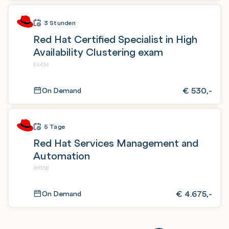
3 Stunden
Red Hat Certified Specialist in High
Availability Clustering exam
EX436
€
530,-
On Demand
5 Tage
Red Hat Services Management and
Automation
RH358
€
4.675,-
On Demand