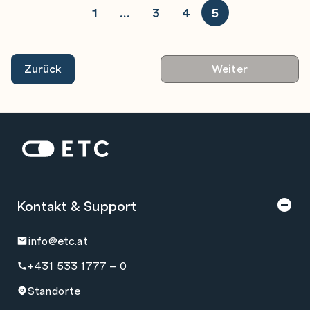
1
…
3
4
5
Zurück
Weiter
Zur Startseite: ETC
Kontakt & Support
info@etc.at
+431 533 1777 – 0
Standorte