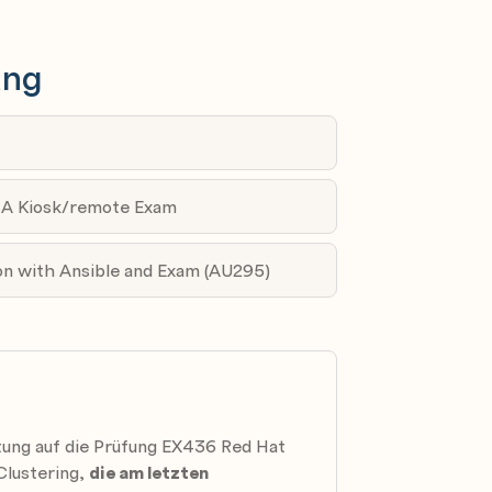
Ressourcen besser verstehen
ung
mit zwei Knoten besser verstehen
lustertem LVM (CLVM)
SA Kiosk/remote Exam
 Erstellung, Wartung und
on with Ansible and Exam (AU295)
®-Dateisystems und die Tools für die
itung auf die Prüfung EX436 Red Hat
 Clustering,
die am letzten
d Wartung einer Scale-Out Storage-Lösung