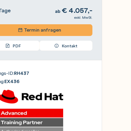
€
4.057,-
Tage
ab
exkl. MwSt.
Termin anfragen
PDF
Kontakt
ngs-ID:
RH437
g:
EX436