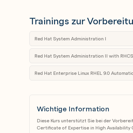
Ressourcen-Abhängigkeiten und komplexe 
Cluster mit zwei Knoten
Trainings zur Vorbereit
Die Verwendung und Grenzen von Clustern 
LVM-Management
Red Hat System Administration I
Wiederholung von LVM-Kommandos und gec
Red Hat System Administration II with RHC
Global File System 2
Das Dateisystem GFS2 und die Tools für die
Red Hat Enterprise Linux RHEL 9.0 Automati
Fehlerbehebung besser verstehen
XFS
Eine Übersicht über die Funktionen des XFS
Wichtige Information
Erstellung, Wartung und Fehlerbehebung
Diese Kurs unterstützt Sie bei der Vorbere
Red Hat Storage
Certificate of Expertise in High Availability
Arbeiten mit Gluster für die Erstellung un