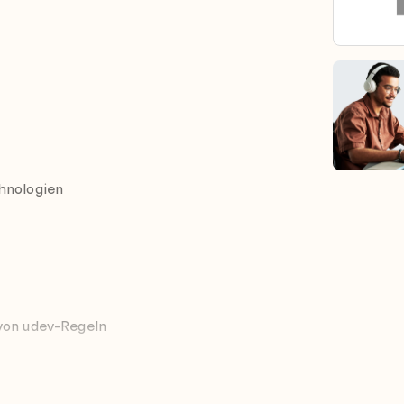
hnologien
von udev-Regeln
äten in einem fehlertoleranten