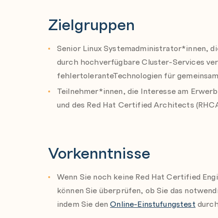
virtuellen Gerät
Zielgruppen
Verwenden Sie das kostenfreie
Red Hat Prea
Red Hat High Availability Übersicht
Ausbildungserfolg!
Informationen über die Architektur und K
Senior Linux Systemadministrator*innen, die
Availability Add-On.
durch hochverfügbare Cluster-Services vera
fehlertoleranteTechnologien für gemeinsa
Quorum
Teilnehmer*innen, die Interesse am Erwerb 
Quorum und Quorum-Berechnungen besser 
und des Red Hat Certified Architects (RHC
Fencing
Fencing und Fencing-Konfigurationen besse
Vorkenntnisse
Ressourcen und Ressourcengruppen
rgmanager und die Konfiguration von Ress
Wenn Sie noch keine Red Hat Certified Eng
verstehen
können Sie überprüfen, ob Sie das notwendi
indem Sie den
Online-Einstufungstest
durch
Erweiterte Ressourcenverwaltung