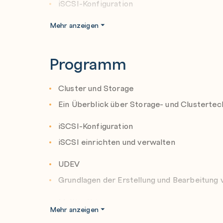
iSCSI-Konfiguration
UDEV
Mehr anzeigen
Multipathing
Red Hat High Availability Übersicht
Programm
Quorum
Fencing
Cluster und Storage
Ressourcen und Ressourcengruppen
Ein Überblick über Storage- und Clustertec
Erweiterte Ressourcenverwaltung
iSCSI-Konfiguration
Cluster mit zwei Knoten
iSCSI einrichten und verwalten
LVM-Management
Global File System 2
UDEV
XFS
Grundlagen der Erstellung und Bearbeitung 
Red Hat Storage
Multipathing
Mehr anzeigen
Ausführliche Zusammenfassung
Die Integration mehrerer Pfade zu SAN-Ger