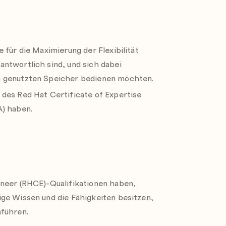
ssessment Tool
für Ihren
omponententechnologie im Red Hat® High
 für die Maximierung der Flexibilität
ntwortlich sind, und sich dabei
m genutzten Speicher bedienen möchten.
des Red Hat Certificate of Expertise
verstehen
A) haben.
r verstehen
ourcen und Ressourcengruppen besser
ineer (RHCE)-Qualifikationen haben,
ge Wissen und die Fähigkeiten besitzen,
führen.