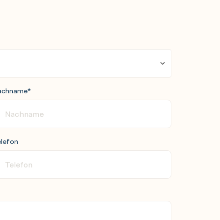
achname
*
lefon