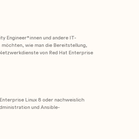
or as an authoritative name server.
4 and IPv6 address assignment including
ity Engineer*innen und andere IT-
n möchten, wie man die Bereitstellung,
 Netzwerkdienste von Red Hat Enterprise
inter that supports IPP Everywhere, as
Enterprise Linux 8 oder nachweislich
dministration und Ansible-
figure a server to use system tools and
utbound mail relay.