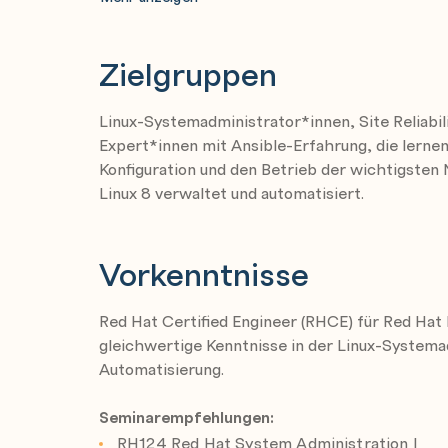
servers to act as a DNS caching nameserver 
Zielgruppen
Manage DHCP and IP address assignment
Explain and configure services used for IPv
Linux-Systemadministrator*innen, Site Reliabil
DHCP, DHCPv6, and SLAAC.
Expert*innen mit Ansible-Erfahrung, die lerne
Konfiguration und den Betrieb der wichtigsten
Linux 8 verwaltet und automatisiert.
Manage printers and printing files
Configure systems to print to a network pr
well as manage existing printer queues.
Vorkenntnisse
Red Hat Certified Engineer (RHCE) für Red Hat 
Configure email transmission
gleichwertige Kenntnisse in der Linux-Systema
Discuss how mail servers operate, then con
Automatisierung.
Postfix to send email messages through an o
Seminarempfehlungen:
Configure MariaDB SQL databases
RH124 Red Hat System Administration I