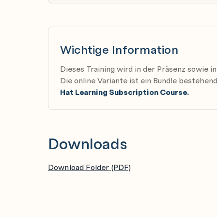
protocols.
Access block-based network storage
Wichtige Information
Configure iSCSI initiators on your servers 
provided by network storage arrays or Ceph
Dieses Training wird in der Präsenz sowie in
Die online Variante ist ein Bundle bestehe
Hat Learning Subscription Course.
Downloads
Download Folder (PDF)