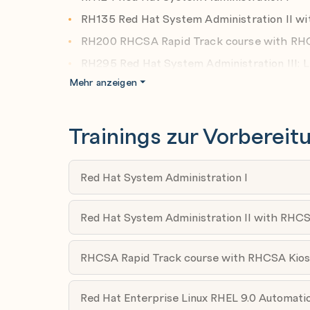
Discuss the basic operation of SQL-based r
RH135 Red Hat System Administration II 
queries for troubleshooting, and be able to
RH200 RHCSA Rapid Track course with R
service.
RH295 Red Hat System Administration III: 
Exam
Mehr anzeigen
Configure web servers
Provide web content from Apache HTTPD or
Trainings zur Vorbereit
them with virtual hosts and TLS-based encr
Red Hat System Administration I
Optimize web server traffic
Improve performance of your web servers b
Red Hat System Administration II with RHC
being served and HAProxy to terminate TLS
servers.
RHCSA Rapid Track course with RHCSA Kio
Provide file-based network storage
Red Hat Enterprise Linux RHEL 9.0 Automati
Deliver simple file-based network shares t