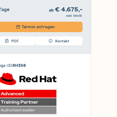
€
4.675,-
Tage
ab
exkl. MwSt.
Termin anfragen
PDF
Kontakt
ngs-ID:
RH358