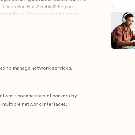
 und dann Red Hat Ansible® Engine
ederholbare Weise zu automatisieren.
2.9 und Red Hat Enterprise Linux 8.1.
ssessment Tool
für Ihren
eded to manage network services.
etwork connections of servers by
 multiple network interfaces.
bleshoot DNS issues, and configure