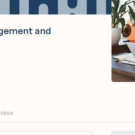
agement and
nisse