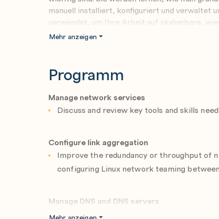
manuell installiert, konfiguriert und verwaltet
verwendet, um Ihre Arbeit auf skalierbare, wi
Mehr anzeigen
Dieser Kurs basiert auf Red Hat Ansible Engine 
Programm
Verwenden Sie das kostenfreie
Red Hat Prea
Ausbildungserfolg!
Manage network services
Discuss and review key tools and skills ne
Configure link aggregation
Improve the redundancy or throughput of n
configuring Linux network teaming between
Manage DNS and DNS servers
Explain the operation of DNS service, trou
Mehr anzeigen