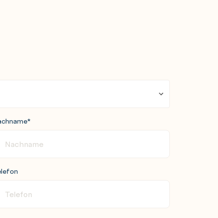
achname
*
lefon