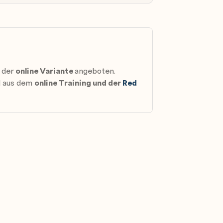
to access block-based storage devices
 storage clusters.
 der
online Variante
angeboten.
nd aus dem
online Training und der
Red