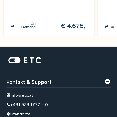
On
€
4.675,-
Demand
05.
Zur Startseite: ETC
Kontakt & Support
info@etc.at
+431 533 1777 – 0
Standorte