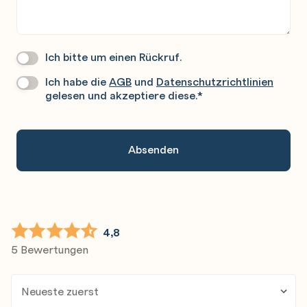
Ich bitte um einen Rückruf.
Wir
Rufen
Ich habe die
AGB
und
Datenschutzrichtlinien
Datenschutz
*
Sie
gelesen und akzeptiere diese.
*
Gerne
An.
4,8
5 Bewertungen