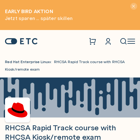
Hinwei
EARLY BIRD AKTION
Jetzt sparen ... später skillen
Zur Startseite: ETC
Naviga
Red Hat Enterprise Linux
RHCSA Rapid Track course with RHCSA
Kiosk/remote exam
RHCSA Rapid Track course with
RHCSA Kiosk/remote exam