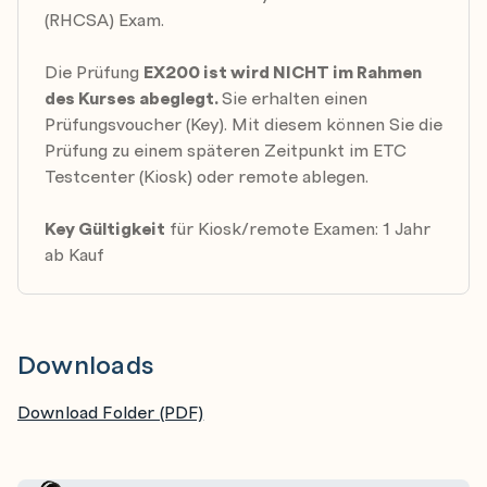
Volumes
(RHCSA) Exam.
Verwaltung der Netzwerkkonfiguration
Verwaltung von Linux-Netzwerken und -Firewalls
Netzwerkschnittstellen und -einstellungen auf
Die Prüfung
EX200 ist wird NICHT im Rahmen
Red Hat Enterprise Linux Servern konfiguriere
des Kurses abeglegt.
Sie erhalten einen
Prüfungsvoucher (Key). Mit diesem können Sie die
Planung von System-Tasks
Prüfung zu einem späteren Zeitpunkt im ETC
Planung für Systemprogramme, die regelmäßig
Testcenter (Kiosk) oder remote ablegen.
ausgeführt werden müssen, um Daemons oder
Betriebssystemfunktionen zu unterstützen
Key Gültigkeit
für Kiosk/remote Examen: 1 Jahr
ab Kauf
Analysieren und Speichern von Protokollen
Systemprotokolle zur Fehlerbehebung lokalisieren
und interpretieren und korrekte Zeitstempel für
Protokollereignisse sicherstellen
Downloads
Sicherheitsmanagement mit SELinux
Download Folder (PDF)
Durch Nutzen von SELinux Systeme schützen und
Sicherheit verwalten