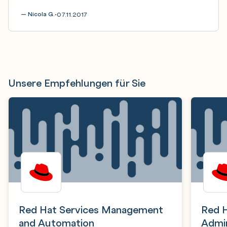
— Nicola G.
07.11.2017
•
Unsere Empfehlungen für Sie
Red Hat Services Management
Red H
and Automation
Admin