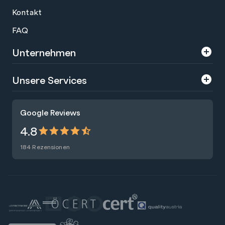
Kontakt
FAQ
Unternehmen
Über uns
Unsere Services
Karriere
Trainings
Google Reviews
Presse
Zertifizierungen
4.8
Nachhaltigkeit
Förderungen
184 Rezensionen
Blog
Talentsuche
Newsletter
Raummiete