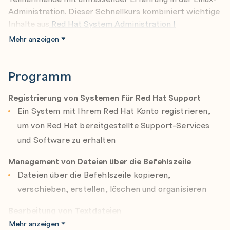
Administration. Dieser Schnellkurs kombiniert wichtige
Inhalte aus
Red Hat System Administration I
(RH124)
und
Red Hat System Administration II
Mehr anzeigen
(RH134)
, um Teilnehmenden die Ausführung, Verwaltung
und Wartung eines Red Hat Enterprise Linux Systems zu
ermöglichen.
Programm
Überblick über den Kursinhalt:
Registrierung von Systemen für Red Hat Support
Verwaltung von Nutzenden, Gruppen und
Ein System mit Ihrem Red Hat Konto registrieren,
Berechtigungen
um von Red Hat bereitgestellte Support-Services
und Software zu erhalten
Verwaltung von Paketen mit einer neuen Repository-
Struktur und AppStream-Modulen
Management von Dateien über die Befehlszeile
Verwendung und Verwaltung von Desktop-Software
Dateien über die Befehlszeile kopieren,
mit Flatpak
verschieben, erstellen, löschen und organisieren
Verwaltung von Prozessen, Planung und Tuning
Bearbeitung von Textdateien
Konfiguration von Netzwerkdiensten und -sicherheit
Textdateien über die Befehlszeile erstellen, ansehen
Mehr anzeigen