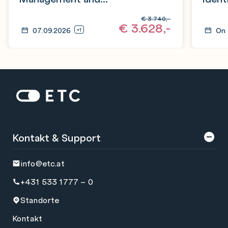
Authentication
€
3.740,-
€
3.628,-
07.09.2026
On
+1
Zur Startseite: ETC
Kontakt & Support
info@etc.at
+431 533 1777 – 0
Standorte
Kontakt