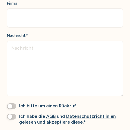
Firma
Nachricht
*
Ich bitte um einen Rückruf.
Wir
Rufen
Ich habe die
AGB
und
Datenschutzrichtlinien
Datenschutz
*
Sie
gelesen und akzeptiere diese.
*
Gerne
An.