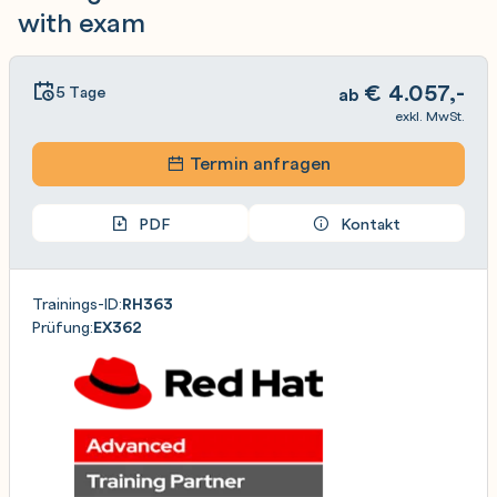
with exam
€
4.057,-
5 Tage
ab
exkl. MwSt.
Termin anfragen
PDF
Kontakt
Trainings-ID:
RH363
Prüfung:
EX362