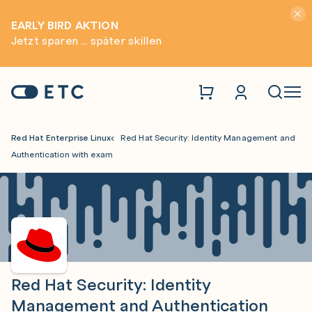
Hinwei
EARLY BIRD AKTION
Jetzt sparen ... später skillen
Zur Startseite: ETC
Naviga
Red Hat Enterprise Linux
Red Hat Security: Identity Management and
Authentication with exam
Red Hat Security: Identity
Management and Authentication