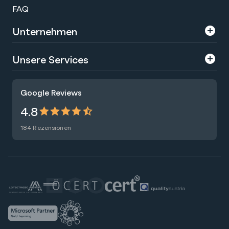
FAQ
Unternehmen
Über uns
Unsere Services
Karriere
Trainings
Google Reviews
Presse
Zertifizierungen
4.8
Nachhaltigkeit
Förderungen
184 Rezensionen
Blog
Talentsuche
Newsletter
Raummiete