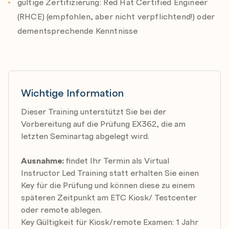
gültige Zertifizierung: Red Hat Certified Engineer
Configure and manage smart card authentication,
(RHCE) (empfohlen, aber nicht verpflichtend!) oder
secrets, and two-factor authentication.
dementsprechende Kenntnisse
Integrating Identity Management with Active
Directory
Implement a cross-forest trust between Identity
Management and Active Directory, and configure
Wichtige Information
ID views to map POSIX attributes to Active
Directory users.
Dieser Training unterstützt Sie bei der
Vorbereitung auf die Prüfung EX362, die am
Integrating Identity Management with Red Hat
letzten Seminartag abgelegt wird.
Utilities
Integrate an Identity Management deployment
Ausnahme:
findet Ihr Termin als Virtual
with Red Hat Satellite and Red Hat Ansible
Instructor Led Training statt erhalten Sie einen
Key für die Prüfung und können diese zu einem
Automation Platform.
späteren Zeitpunkt am ETC Kiosk/ Testcenter
Troubleshooting and Disaster Recovery Planning
oder remote ablegen.
for IdM
Key Gültigkeit für Kiosk/remote Examen: 1 Jahr