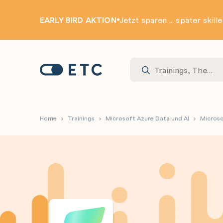
EARLY BIRD AKTION
Jetzt sparen ... später skill
Zur Startseite: ETC
Home
Trainings
Microsoft Azure Data und AI
Micros