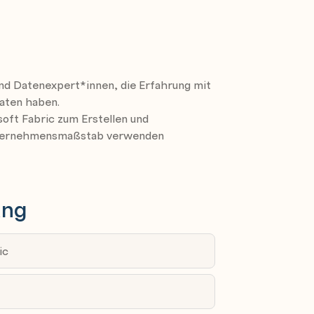
Microsoft Fabric
Fabric
Fabric
ind Datenexpert*innen, die Erfahrung mit
Microsoft Fabric
Daten haben.
ft Fabric
oft Fabric zum Erstellen und
Unternehmensmaßstab verwenden
ehouse
c
ung
ic
ic
 BI