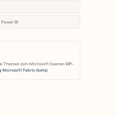
g Power BI
ew
ante Themen zum Microsoft Examen
DP-
g Microsoft Fabric (beta)