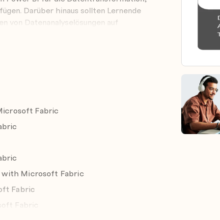
rfügen. Darüber hinaus sollten Lernende
len von Datenanalyselösungen auf
Microsoft Fabric
abric
abric
with Microsoft Fabric
oft Fabric
oft Fabric