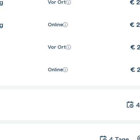
€
2
ng
Vor Ort
€
2
ng
Online
€
2
Vor Ort
€
2
Online
4
4 Tage