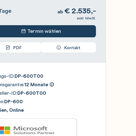
€
2.535,-
Tage
ab
exkl. MwSt.
Termin wählen
PDF
Kontakt
ngs-ID:
DP-600T00
nsgarantie:
12 Monate
ller-ID:
DP-600T00
n:
DP-600
en, Online