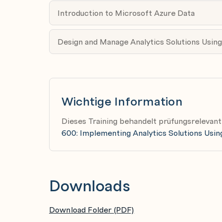
Create and manage PowerBI assets
Introduction to Microsoft Azure Data
Enforce Power BI model security
Administer and govern Microsoft Fabric
Design and Manage Analytics Solutions Usin
Administer a Microsoft Fabric environment
Secure data access in Microsoft Fabric
Secure a Microsoft Fabric data warehouse
Wichtige Information
Govern data in Microsoft Fabric with Purvi
Dieses Training behandelt prüfungsrelev
600: Implementing Analytics Solutions Usin
Downloads
Download Folder (PDF)