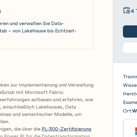
s
4 
eren und verwalten Sie Data-
b – von Lakehouse bis Echtzeit-
Traini
iken zur Implementierung und Verwaltung
Wisse
stab mit Microsoft Fabric.
Herste
eerfahrungen aufbauen und erfahren, wie
Exame
 einschließlich Lakehouses, Data
Ort:
Wi
lines und semantischer Modelle, um
llen.
nigen, die über die
PL-300-Zertifizierung
n Power BI für die Datentransformation,