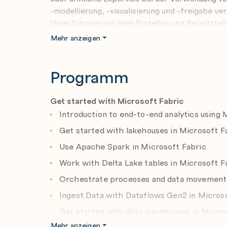
-modellierung, -visualisierung und -freigabe ve
Vorerfahrung mit dem Erstellen und Bereitstel
Unternehmensniveau haben.
Mehr anzeigen
Programm
Get started with Microsoft Fabric
Introduction to end-to-end analytics using 
Get started with lakehouses in Microsoft F
Use Apache Spark in Microsoft Fabric
Work with Delta Lake tables in Microsoft F
Orchestrate processes and data movement 
Ingest Data with Dataflows Gen2 in Micros
Get started with data warehouses in Micros
Mehr anzeigen