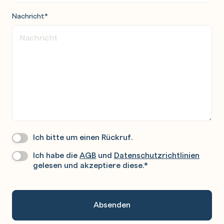
Nachricht
*
Ich bitte um einen Rückruf.
Wir
Rufen
Ich habe die
AGB
und
Datenschutzrichtlinien
Datenschutz
*
Sie
gelesen und akzeptiere diese.
*
Gerne
An.