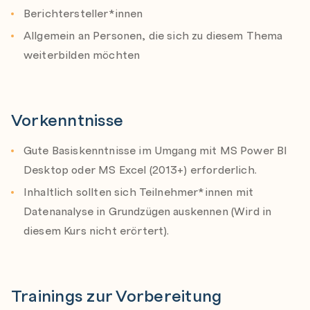
Berichtersteller*innen
Allgemein an Personen, die sich zu diesem Thema
Evaluation Context(s)
weiterbilden möchten
Row Context
Filter Context
EVALUATE, FILTER
Vorkenntnisse
Gute Basiskenntnisse im Umgang mit MS Power BI
Manipulating Context
Desktop oder MS Excel (2013+) erforderlich.
CALCULATE Function
Inhaltlich sollten sich Teilnehmer*innen mit
CALCULATE Context Manipulation
Datenanalyse in Grundzügen auskennen (Wird in
Using Variables
diesem Kurs nicht erörtert).
Working with Hierarchies
User Defined Hierarchies
Trainings zur Vorbereitung
Parent-Child-Hierarchies