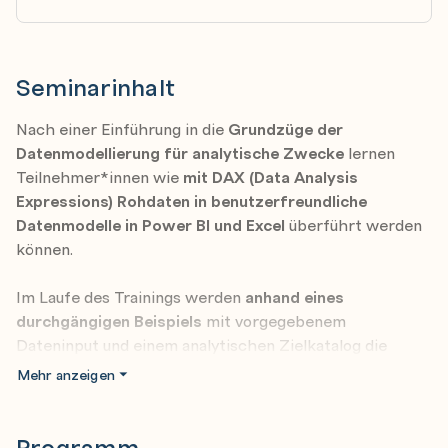
Seminarinhalt
Nach einer Einführung in die
Grundzüge der
Datenmodellierung für analytische Zwecke
lernen
Teilnehmer*innen wie
mit DAX (Data Analysis
Expressions) Rohdaten in benutzerfreundliche
Datenmodelle in Power BI und Excel
überführt werden
können.
Im Laufe des Trainings werden
anhand eines
durchgängigen Beispiels
mit vorgegebenem
Dateninput und einem analytischen Zielkatalog die
verschiedenen Gestaltungsmöglichkeiten besprochen,
Mehr anzeigen
demonstriert und zu einem gesamthaften Modell
zusammengeführt.
Programm