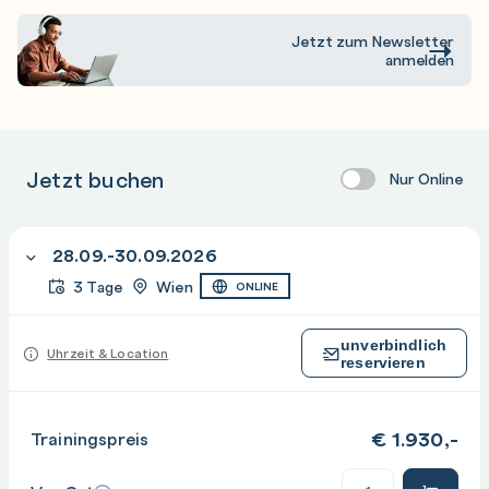
Common Patterns & Pitfalls
DAX Optimization
Jetzt zum Newsletter
anmelden
Challenge Project
Introducing & Exploring the Project
Jetzt buchen
Review of Solutions
Nur Online
28.09.-30.09.2026
3 Tage
Wien
ONLINE
unverbindlich
Uhrzeit & Location
reservieren
€
1.930,-
Trainingspreis
Anzahl