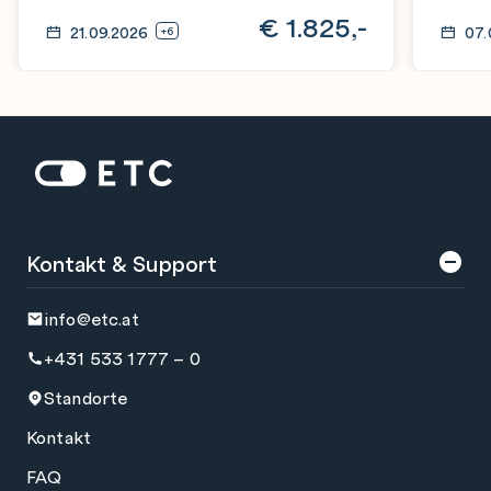
€
1.825,-
21.09.2026
07.
+6
Zur Startseite: ETC
Kontakt & Support
info@etc.at
+431 533 1777 – 0
Standorte
Kontakt
FAQ