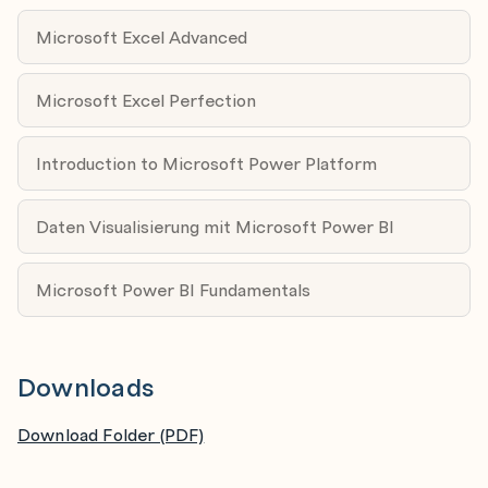
Microsoft Excel Advanced
Time Intelligence
Date Table(s), CALENDAR, CALENDARAUTO
Microsoft Excel Perfection
Period-To-Date
Period-Over-Period
Introduction to Microsoft Power Platform
Semi-Additive Measures
Daten Visualisierung mit Microsoft Power BI
Handling Tables & Queries
Microsoft Power BI Fundamentals
CALCULATETABLE
EVALUATE
Downloads
Advanced DAX Concepts
Relationships
Download Folder (PDF)
Calculation Groups