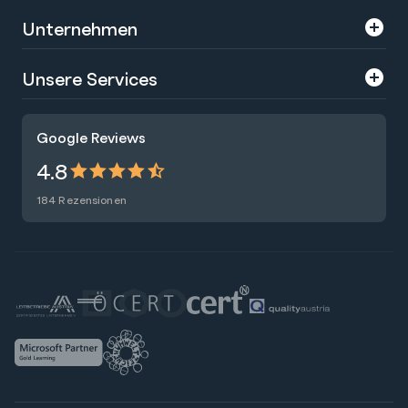
Unternehmen
Über uns
Unsere Services
Karriere
Trainings
Google Reviews
Presse
Zertifizierungen
4.8
Nachhaltigkeit
Förderungen
184 Rezensionen
Blog
Talentsuche
Newsletter
Raummiete