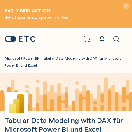
Hinwei
EARLY BIRD AKTION
Jetzt sparen ... später skillen
Zur Startseite: ETC
Naviga
Microsoft Power BI
Tabular Data Modeling with DAX für Microsoft
Power BI und Excel
Tabular Data Modeling with DAX für
Microsoft Power BI und Excel