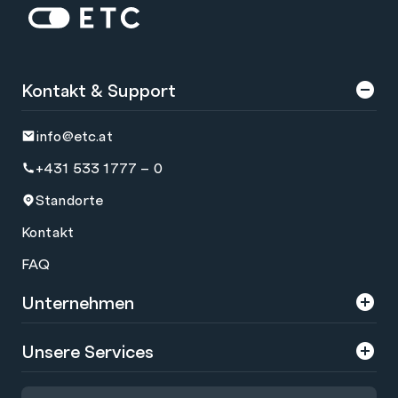
Zur Startseite: ETC
Kontakt & Support
info@etc.at
+431 533 1777 – 0
Standorte
Kontakt
FAQ
Unternehmen
Über uns
Unsere Services
Karriere
Trainings