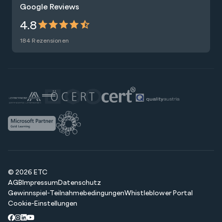
Google Reviews
Presse
Zertifizierungen
4.8
Nachhaltigkeit
Förderungen
184 Rezensionen
Blog
Talentsuche
Newsletter
Raummiete
© 2026 ETC
AGB
Impressum
Datenschutz
Gewinnspiel-Teilnahmebedingungen
Whistleblower Portal
Cookie-Einstellungen
Facebook
Instagram
LinkedIn
Youtube