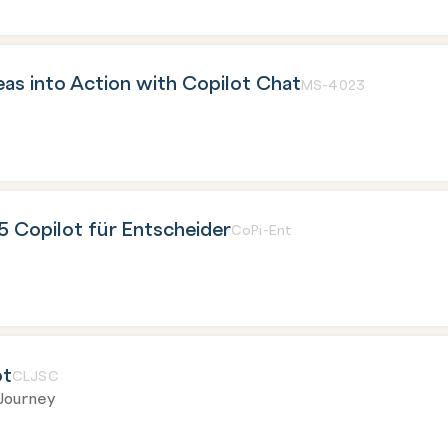
as into Action with Copilot Chat
MS-4023
 Copilot für Entscheider
CoPi-Ent
ot
CLJSC
Journey