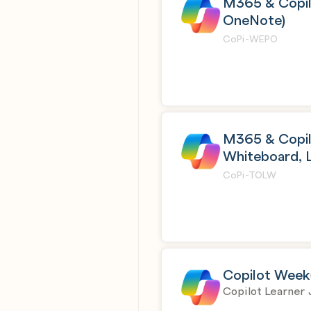
M365 & Copilo
OneNote)
CoPi-WEPO
M365 & Copil
Whiteboard, 
CoPi-TOLW
Copilot Week
Copilot Learner 