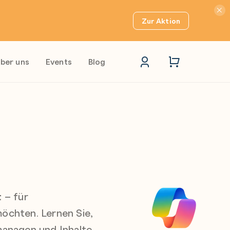
Hinwei
Zur Aktion
ber uns
Events
Blog
t
– für
möchten. Lernen Sie,
 managen und Inhalte