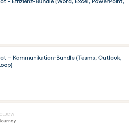
t - Effizienz-Bundle (Word, Excel, PowerPoint,
ot – Kommunikation-Bundle (Teams, Outlook,
Loop)
CLJCW
Journey