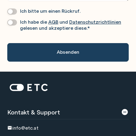
Ich bitte um einen Rückruf.
Wir
Rufen
Ich habe die
AGB
und
Datenschutzrichtlinien
Datenschutz
*
Sie
gelesen und akzeptiere diese.
*
Gerne
An.
Zur Startseite: ETC
Kontakt & Support
info@etc.at