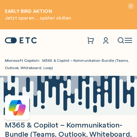
Hinwei
EARLY BIRD AKTION
Jetzt sparen ... später skillen
Zur Startseite: ETC
Naviga
Microsoft Copilot
M365 & Copilot – Kommunikation-Bundle (Teams,
Outlook, Whiteboard, Loop)
M365 & Copilot – Kommunikation-
Bundle (Teams, Outlook, Whiteboard,