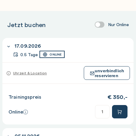
Jetzt buchen
Nur Online
17.09.2026
0.5 Tage
ONLINE
unverbindlich
Uhrzeit & Location
reservieren
€
350,-
Trainingspreis
Anzahl
Online
05.11.2026