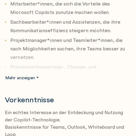
Lernziele:
Mitarbeiter*innen, die sich die Vorteile des
Erwerb eines tiefgehenden Verständnisses für KI
Microsoft Copilots zunutze machen wollen.
und Copilot.
Sachbearbeiter*innen und Assistenzen, die ihre
Meisterung der Copilot-Features in den
Kommunikationseffizienz steigern möchten.
Schlüsselkommunikationsprogrammen.
Projektmanager*innen und Teamleiter*innen, die
Integration dieser fortschrittlichen Tools in den
nach Möglichkeiten suchen, ihre Teams besser zu
Arbeitsalltag zur Steigerung der
vernetzen.
Kommunikationseffizienz.
Prozessverbesserungs-, Change- und
Qualitätsmanager*innen auf der Suche nach
Mehr anzeigen
innovativen Lösungen.
Vorkenntnisse
Ein echtes Interesse an der Entdeckung und Nutzung
der Copilot-Technologie.
Basiskenntnisse für Teams, Outlook, Whiteboard und
Loop