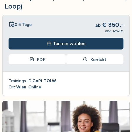
Loop)
€
350,-
0.5 Tage
ab
exkl. MwSt.
Termin wählen
PDF
Kontakt
Trainings-ID:
CoPi-TOLW
Ort:
Wien, Online