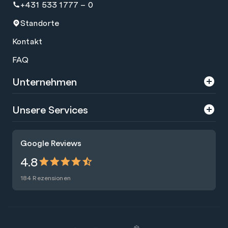
+431 533 1777 – 0
Standorte
Kontakt
FAQ
Unternehmen
Über uns
Unsere Services
Karriere
Trainings
Google Reviews
Presse
Zertifizierungen
4.8
Nachhaltigkeit
Förderungen
184 Rezensionen
Blog
Talentsuche
Newsletter
Raummiete