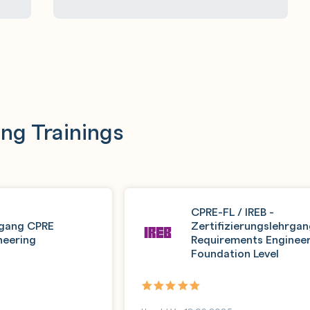
ng Trainings
CPRE-FL / IREB -
rgang CPRE
Zertifizierungslehrga
neering
Requirements Enginee
Foundation Level