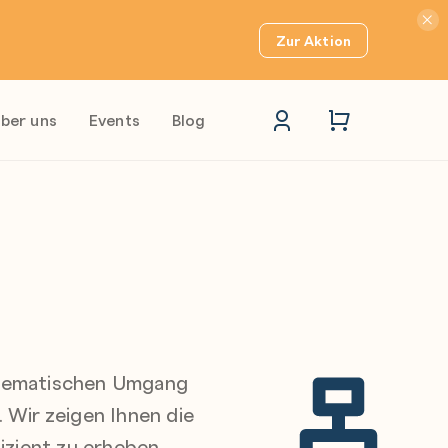
Hinwei
Zur Aktion
ber uns
Events
Blog
stematischen Umgang
 Wir zeigen Ihnen die
zient zu erheben,