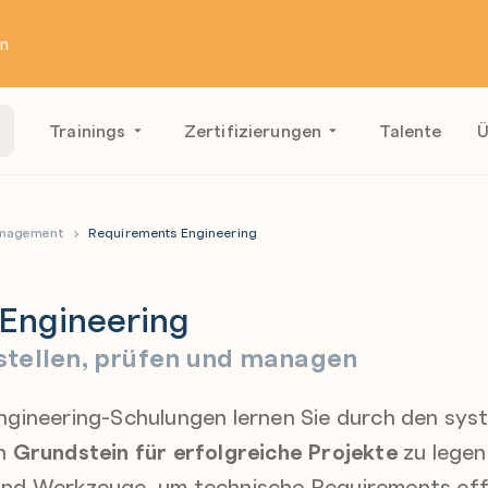
en
Trainings
Zertifizierungen
Talente
Ü
anagement
Requirements Engineering
Engineering
tellen, prüfen und managen
ngineering-Schulungen lernen Sie durch den sy
en
Grundstein für erfolgreiche Projekte
zu legen.
nd Werkzeuge, um technische Requirements effi