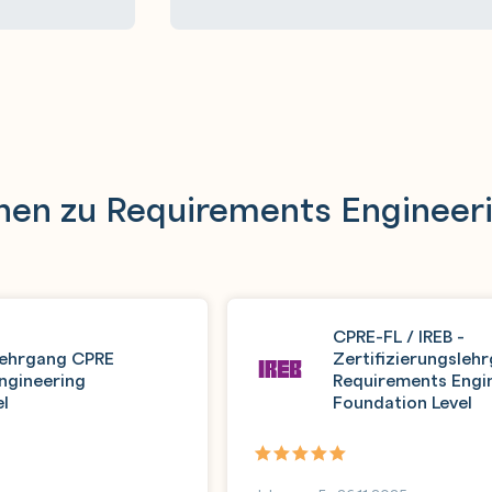
nen zu Requirements Engineeri
-
CPRE-FL / IREB -
slehrgang CPRE
Zertifizierungsleh
ngineering
Requirements Engi
el
Foundation Level