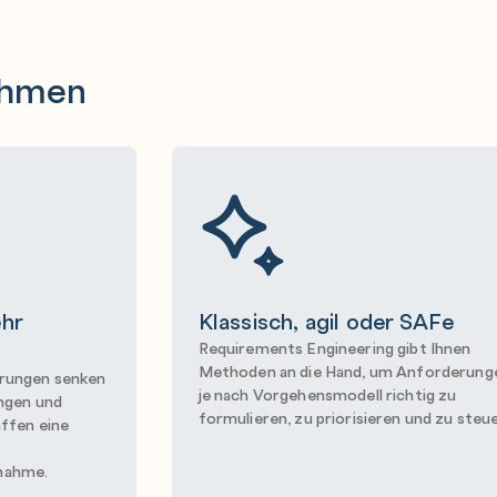
ehmen
hr
Klassisch, agil oder SAFe
Requirements Engineering gibt Ihnen
Methoden an die Hand, um Anforderung
erungen senken
je nach Vorgehensmodell richtig zu
ungen und
formulieren, zu priorisieren und zu steu
affen eine
nahme.