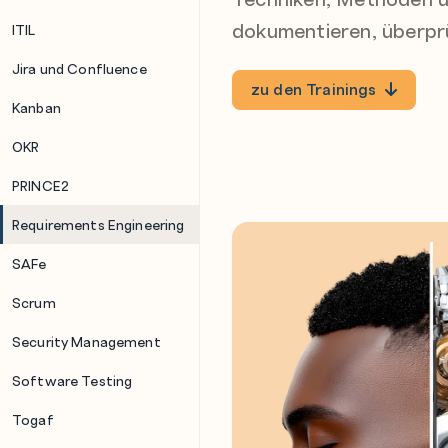
dokumentieren, überpr
ITIL
Jira und Confluence
zu den Trainings
Kanban
OKR
PRINCE2
Requirements Engineering
SAFe
Scrum
Security Management
Software Testing
Togaf