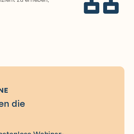
NE
en die
kostenlose Webinar-