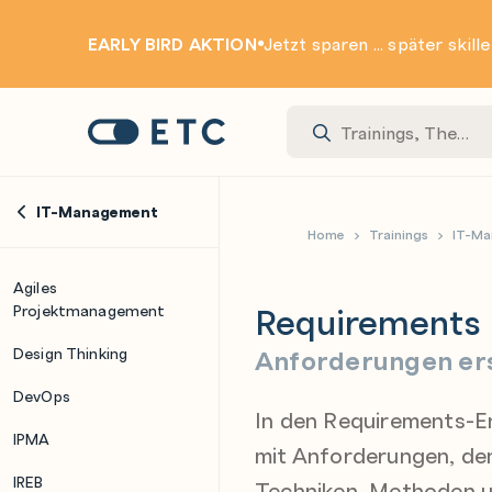
EARLY BIRD AKTION
Jetzt sparen ... später skill
Zur Startseite: ETC
IT-Management
Home
Trainings
IT-M
Agiles
Requirements 
Projektmanagement
Anforderungen ers
Design Thinking
DevOps
In den Requirements-E
IPMA
mit Anforderungen, d
IREB
Techniken, Methoden u