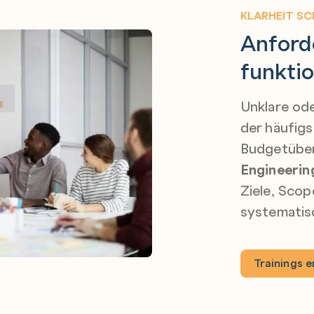
KLARHEIT SC
Anford
funkti
Unklare od
der häufig
Budgetüber
Engineerin
Ziele, Scop
systematisc
Trainings 